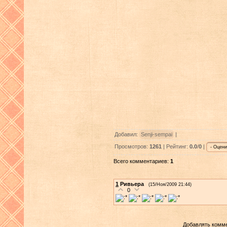
Добавил:
Senji-sempai
|
Просмотров:
1261
| Рейтинг:
0.0
/
0
|
Всего комментариев:
1
1
Ривьера
(15/Ноя/2009 21:44)
0
Добавлять комме