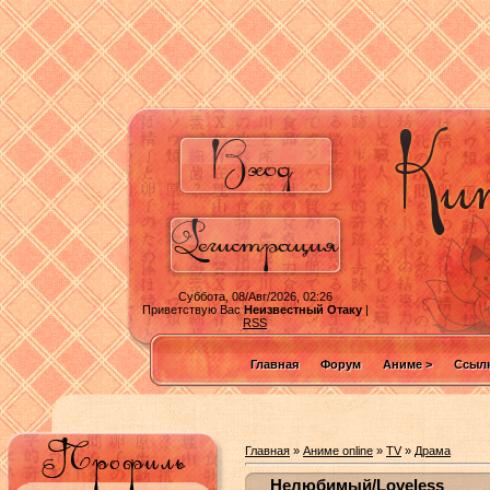
Суббота, 08/Авг/2026, 02:26
Приветствую Вас
Неизвестный Отаку
|
RSS
Главная
Форум
Аниме >
Ссылк
Главная
»
Аниме online
»
TV
»
Драма
Нелюбимый/Loveless