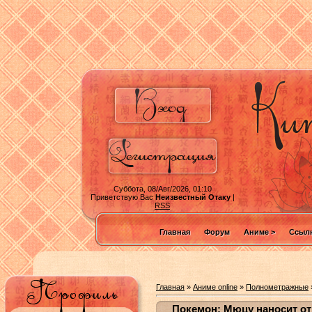
Суббота, 08/Авг/2026, 01:10
Приветствую Вас
Неизвестный Отаку
|
RSS
Главная
Форум
Аниме >
Ссылк
Главная
»
Аниме online
»
Полнометражные
Покемон: Мюцу наносит отв