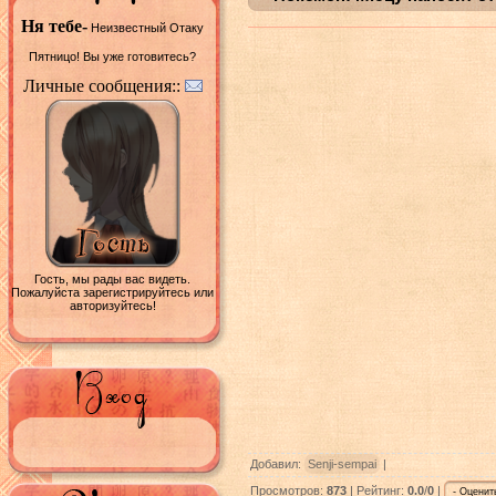
Ня тебе-
Неизвестный Отаку
Пятницо! Вы уже готовитесь?
Личные сообщения::
Гость, мы рады вас видеть.
Пожалуйста зарегистрируйтесь или
авторизуйтесь!
Добавил:
Senji-sempai
|
Просмотров:
873
| Рейтинг:
0.0
/
0
|