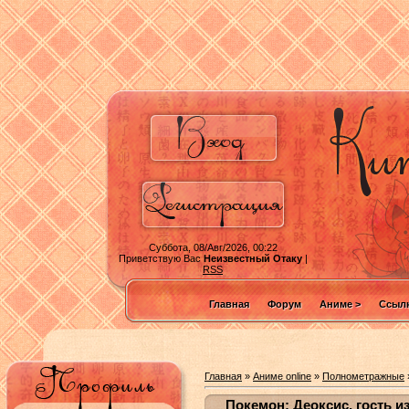
Суббота, 08/Авг/2026, 00:22
Приветствую Вас
Неизвестный Отаку
|
RSS
Главная
Форум
Аниме >
Ссылк
Главная
»
Аниме online
»
Полнометражные
Покемон: Деоксис, гость и