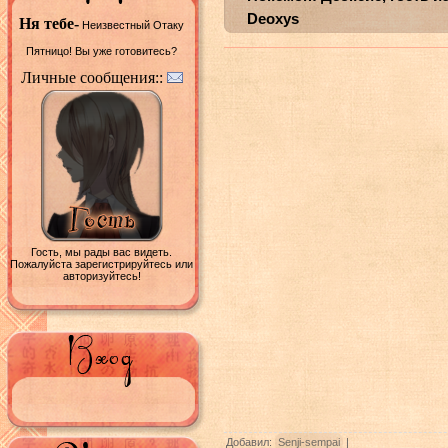
Deoxys
Ня тебе-
Неизвестный Отаку
Пятницо! Вы уже готовитесь?
Личные сообщения::
Гость, мы рады вас видеть.
Пожалуйста зарегистрируйтесь или
авторизуйтесь!
Добавил:
Senji-sempai
|