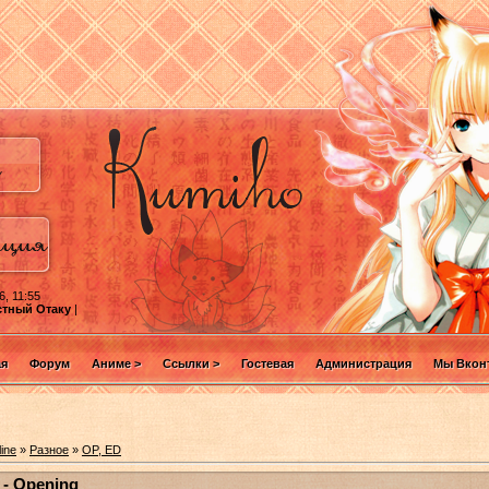
6, 11:55
стный Отаку
|
ая
Форум
Аниме >
Ссылки >
Гостевая
Администрация
Мы Вконт
ine
»
Разное
»
OP, ED
 - Opening