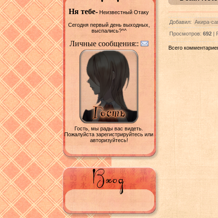
Ня тебе-
Неизвестный Отаку
Добавил:
Акира-са
Сегодня первый день выходных,
выспались?^^
Просмотров:
692
| 
Личные сообщения::
Всего комментарие
Гость, мы рады вас видеть.
Пожалуйста зарегистрируйтесь или
авторизуйтесь!