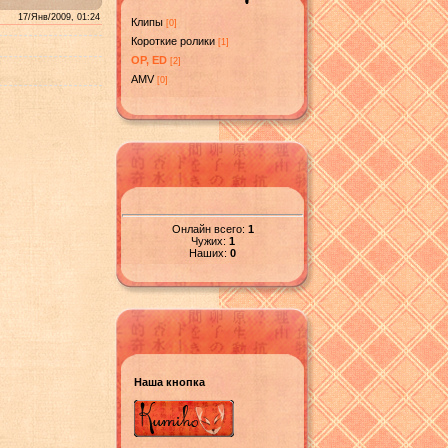
17/Янв/2009, 01:24
Клипы
[0]
Короткие ролики
[1]
OP, ED
[2]
AMV
[0]
Онлайн всего:
1
Чужих:
1
Наших:
0
Наша кнопка