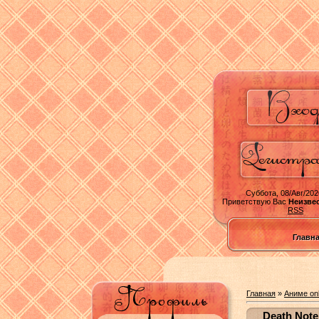
Суббота, 08/Авг/202
Приветствую Вас
Неизве
RSS
Главн
Главная
»
Аниме onl
Death Note