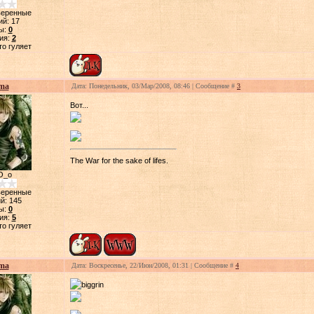
веренные
ий:
17
ы:
0
ия:
2
то гуляет
ma
Дата: Понедельник, 03/Мар/2008, 08:46 | Сообщение #
3
Вот...
The War for the sake of lifes.
О_о
веренные
й:
145
ы:
0
ия:
5
то гуляет
ma
Дата: Воскресенье, 22/Июн/2008, 01:31 | Сообщение #
4