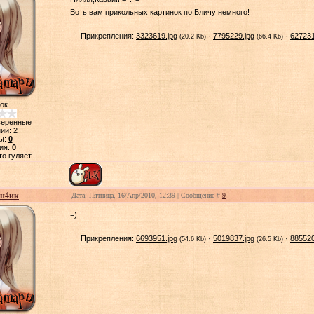
Воть вам прикольных картинок по Бличу немного!
Прикрепления:
3323619.jpg
·
7795229.jpg
·
627231
(20.2 Kb)
(66.4 Kb)
ок
веренные
ий:
2
ы:
0
ия:
0
то гуляет
н4ик
Дата: Пятница, 16/Апр/2010, 12:39 | Сообщение #
9
=)
Прикрепления:
6693951.jpg
·
5019837.jpg
·
885520
(54.6 Kb)
(26.5 Kb)