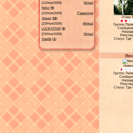
[12/Апр/2009]
[
Игры
]
Neko
(
9
)
[22/Ноя/2009]
[
Тамагочи
]
Отаку 
Элька
(
16
)
[23/Ноя/2009]
[
Флеш
]
Группа: Про
Сообщени
LUСKYSTAЯ
(
9
)
Наград
[23/Ноя/2009]
[
Игры
]
Репутац
Статус:
Где-
Зомби
(
1
)
Мисс
Нович
Группа: Про
Сообщен
Наград
Репутац
Статус:
Где-