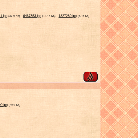
1.jpg
·
6467353.jpg
·
1827280.jpg
(37.9 Kb)
(137.6 Kb)
(67.5 Kb)
9.jpg
(29.9 Kb)