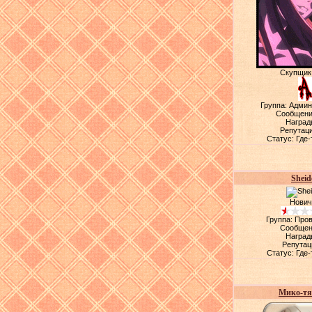
Скупщик
Группа: Адми
Сообщени
Наград
Репутац
Статус:
Где-
Sheid
Нович
Группа: Про
Сообщен
Наград
Репутац
Статус:
Где-
Мико-тя