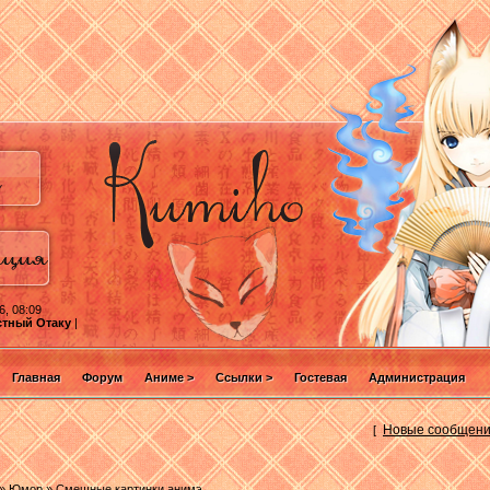
6, 08:09
стный Отаку
|
Главная
Форум
Аниме >
Ссылки >
Гостевая
Администрация
Новые сообщен
[
»
Юмор
»
Смешные картинки анимэ