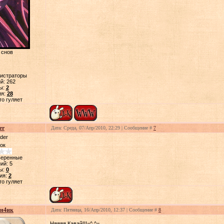
 снов
нистраторы
й:
262
ы:
2
ия:
28
то гуляет
er
Дата: Среда, 07/Апр/2010, 22:29 | Сообщение #
7
ок
веренные
ий:
5
ы:
0
ия:
2
то гуляет
н4ик
Дата: Пятница, 16/Апр/2010, 12:37 | Сообщение #
8
Няяяя,Кавай!!!=^.^=