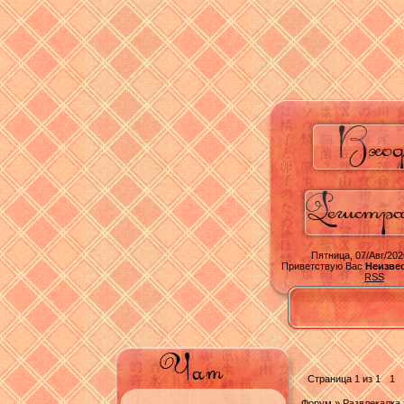
Пятница, 07/Авг/202
Приветствую Вас
Неизве
RSS
Страница
1
из
1
1
Форум
»
Развлекалка