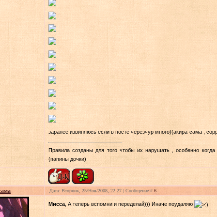
заранее извиняюсь если в посте черезчур много)(акира-сама , сор
Правила созданы для того чтобы их нарушать , особенно когда 
(папины дочки)
сама
Дата: Вторник, 25/Ноя/2008, 22:27 | Сообщение #
6
Мисса
, А теперь вспомни и переделай))) Иначе поудаляю