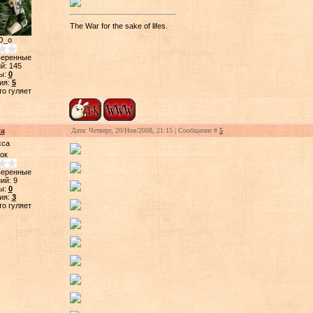
The War for the sake of lifes.
О_о
веренные
й:
145
ы:
0
ия:
5
то гуляет
а
Дата: Четверг, 20/Ноя/2008, 21:15 | Сообщение #
5
ок
веренные
ий:
9
ы:
0
ия:
3
то гуляет