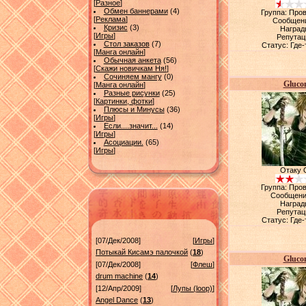
[
Разное
]
Обмен баннерами
(4)
Группа: Про
[
Реклама
]
Сообщен
Кризис
(3)
Наград
[
Игры
]
Репутац
Стол заказов
(7)
Статус:
Где-
[
Манга онлайн
]
Обычная анкета
(56)
[
Скажи новичкам Ня!
]
Сочиняем мангу
(0)
Gluco
[
Манга онлайн
]
Разные рисунки
(25)
[
Картинки, фотки
]
Плюсы и Минусы
(36)
[
Игры
]
Если....значит...
(14)
[
Игры
]
Асоциации.
(65)
[
Игры
]
Отаку 
Группа: Про
Сообщени
Наград
Репутац
Статус:
Где-
[07/Дек/2008]
[
Игры
]
Потыкай Кисамэ палочкой
(
18
)
Gluco
[07/Дек/2008]
[
Флеш
]
drum machine
(
14
)
[12/Апр/2009]
[
Лупы (loop)
]
Angel Dance
(
13
)