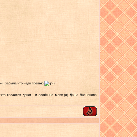
ри , забыла что надо превью
)
это касается денег , и особенно моих.(с) Даша Васнецова