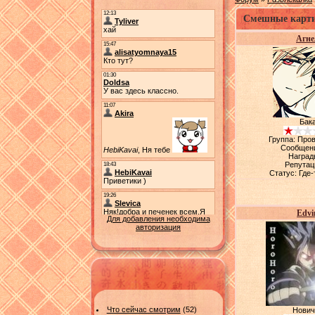
Смешные карти
Агне
Бак
Группа: Про
Сообщен
Наград
Репутац
Статус:
Где-
Edvi
Для добавления необходима
авторизация
Что сейчас смотрим
(52)
Нович