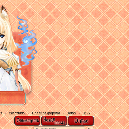
ия
Участники
Правила форума
Поиск
RSS
·
·
·
·
]