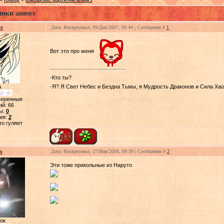
нки анимэ
л
Дата: Воскресенье, 09/Дек/2007, 00:44 | Сообщение #
1
Вот это про меня
-Кто ты?
-Я? Я Свет Небес и Бездна Тьмы, я Мудрость Драконов и Сила Хао
а
веренные
ий:
66
ы:
0
ия:
2
то гуляет
n
Дата: Воскресенье, 27/Янв/2008, 09:39 | Сообщение #
2
Эти тоже прикольные из Наруто
ок