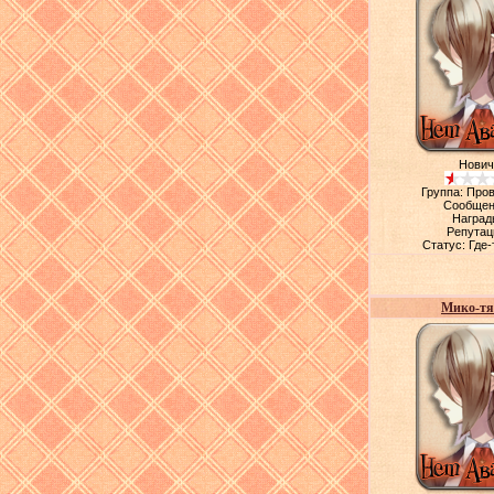
Нович
Группа: Про
Сообщен
Наград
Репутац
Статус:
Где-
Мико-тя