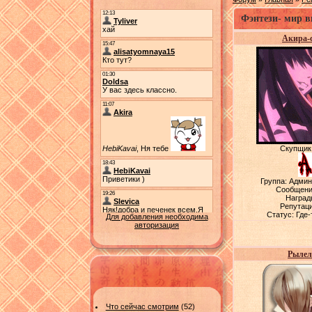
Фэнтези- мир в
Акира-
Скупщик
Группа: Адми
Сообщени
Наград
Репутац
Статус:
Где-
Для добавления необходима
авторизация
Рылел
Что сейчас смотрим
(52)