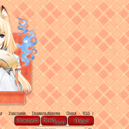
ия
Участники
Правила форума
Поиск
RSS
·
·
·
·
]