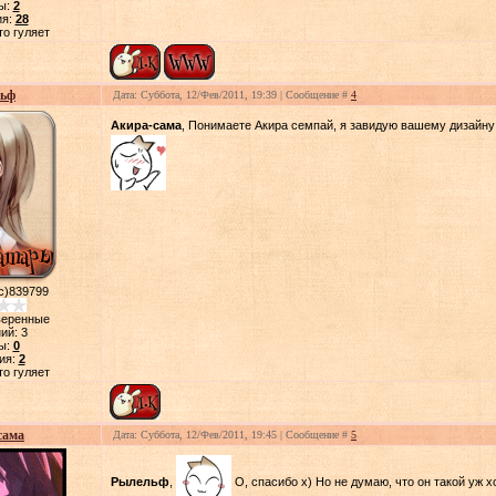
ы:
2
ия:
28
то гуляет
ьф
Дата: Суббота, 12/Фев/2011, 19:39 | Сообщение #
4
Акира-сама
, Понимаете Акира семпай, я завидую вашему дизайну
с)839799
веренные
ий:
3
ы:
0
ия:
2
то гуляет
сама
Дата: Суббота, 12/Фев/2011, 19:45 | Сообщение #
5
Рылельф
,
О, спасибо х) Но не думаю, что он такой уж хо