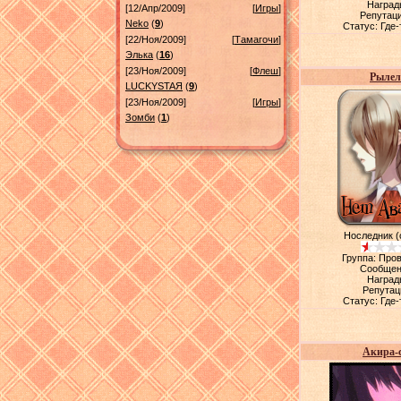
Наград
[12/Апр/2009]
[
Игры
]
Репутац
Neko
(
9
)
Статус:
Где-
[22/Ноя/2009]
[
Тамагочи
]
Элька
(
16
)
[23/Ноя/2009]
[
Флеш
]
Рылел
LUСKYSTAЯ
(
9
)
[23/Ноя/2009]
[
Игры
]
Зомби
(
1
)
Носледник (
Группа: Про
Сообщен
Наград
Репутац
Статус:
Где-
Акира-