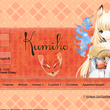
6, 13:59
стный Отаку
|
Главная
Форум
Аниме >
Ссылки >
Гостевая
Администрация
Новые сообщен
[
клама
»
Фэнтези- мир вне реальности