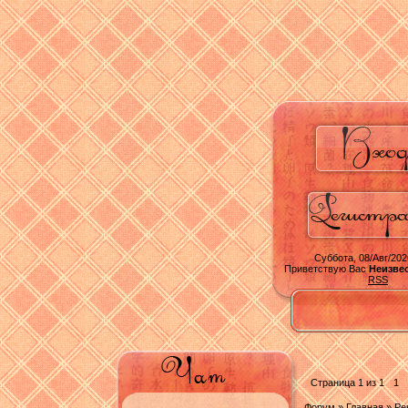
Суббота, 08/Авг/202
Приветствую Вас
Неизве
RSS
Страница
1
из
1
1
Форум
»
Главная
»
Ре