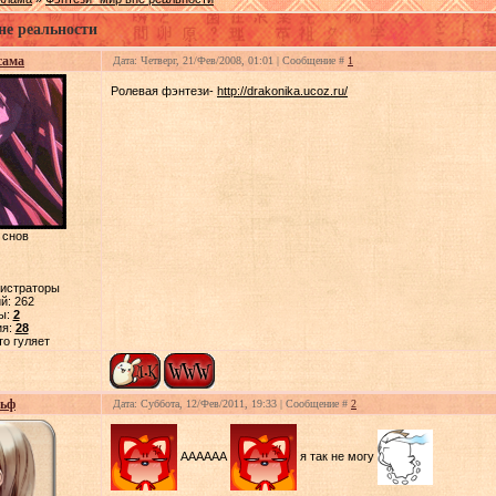
не реальности
сама
Дата: Четверг, 21/Фев/2008, 01:01 | Сообщение #
1
Ролевая фэнтези-
http://drakonika.ucoz.ru/
 снов
нистраторы
й:
262
ы:
2
ия:
28
то гуляет
ьф
Дата: Суббота, 12/Фев/2011, 19:33 | Сообщение #
2
АААААА
я так не могу