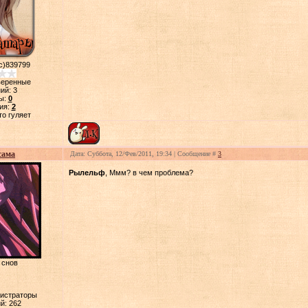
с)839799
веренные
ий:
3
ы:
0
ия:
2
то гуляет
сама
Дата: Суббота, 12/Фев/2011, 19:34 | Сообщение #
3
Рылельф
, Ммм? в чем проблема?
 снов
нистраторы
й:
262