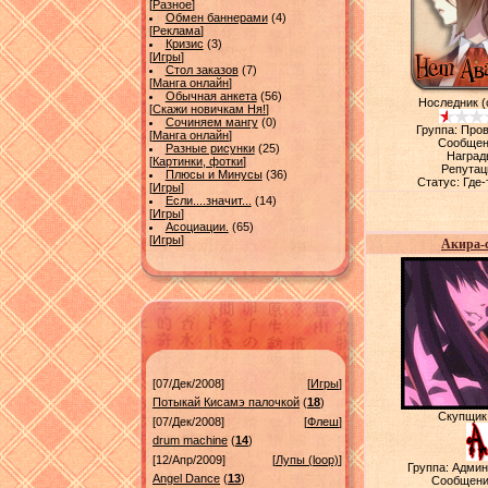
[
Разное
]
Обмен баннерами
(4)
[
Реклама
]
Кризис
(3)
[
Игры
]
Стол заказов
(7)
[
Манга онлайн
]
Обычная анкета
(56)
Носледник (
[
Скажи новичкам Ня!
]
Сочиняем мангу
(0)
Группа: Про
[
Манга онлайн
]
Сообщен
Разные рисунки
(25)
Наград
[
Картинки, фотки
]
Репутац
Плюсы и Минусы
(36)
Статус:
Где-
[
Игры
]
Если....значит...
(14)
[
Игры
]
Асоциации.
(65)
[
Игры
]
Акира-
[07/Дек/2008]
[
Игры
]
Потыкай Кисамэ палочкой
(
18
)
Скупщик
[07/Дек/2008]
[
Флеш
]
drum machine
(
14
)
[12/Апр/2009]
[
Лупы (loop)
]
Группа: Адми
Angel Dance
(
13
)
Сообщени