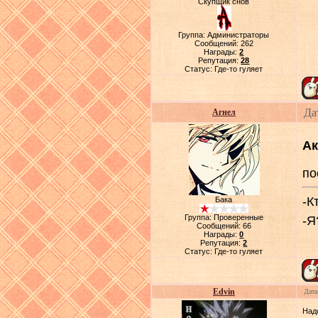
Скупщик снов
Группа: Администраторы
Сообщений:
262
Награды:
2
Репутация:
28
Статус:
Где-то гуляет
Да
Агнел
Ак
по
-К
Бака
Группа: Проверенные
-Я
Сообщений:
66
Награды:
0
Репутация:
2
Статус:
Где-то гуляет
Edvin
Дата
Над