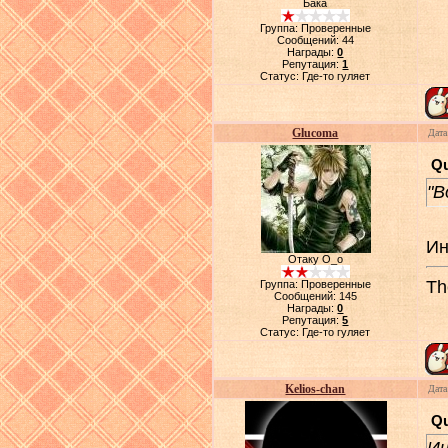
Бака
Группа: Проверенные
Сообщений:
44
Награды:
0
Репутация:
1
Статус:
Где-то гуляет
Glucoma
Дата
Q
"В
Ин
Отаку О_о
Th
Группа: Проверенные
Сообщений:
145
Награды:
0
Репутация:
5
Статус:
Где-то гуляет
Kelios-chan
Дата
Q