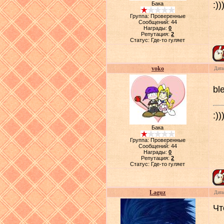
:))
Бака
Группа: Проверенные
Сообщений:
44
Награды:
0
Репутация:
2
Статус:
Где-то гуляет
voko
Дата
bl
:))
Бака
Группа: Проверенные
Сообщений:
44
Награды:
0
Репутация:
2
Статус:
Где-то гуляет
Laguz
Дата
Чт