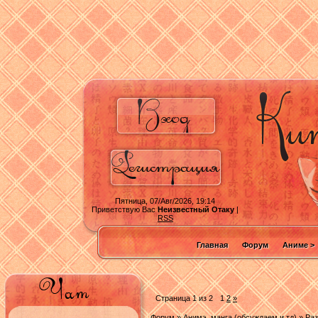
Пятница, 07/Авг/2026, 19:14
Приветствую Вас
Неизвестный Отаку
|
RSS
Главная
Форум
Аниме >
Страница
1
из
2
1
2
»
Форум
»
Анимэ, манга (обсуждаем и тд)
»
Раз