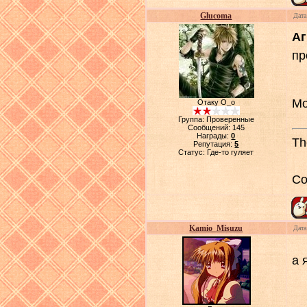
Glucoma
Дата
Аг
пр
Мо
Отаку О_о
Группа: Проверенные
Сообщений:
145
Награды:
0
Th
Репутация:
5
Статус:
Где-то гуляет
Со
Kamio_Misuzu
Дата
а 