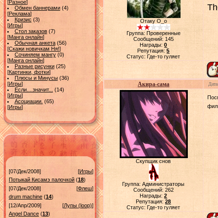
[
Разное
]
Th
Обмен баннерами
(4)
[
Реклама
]
Кризис
(3)
Отаку О_о
[
Игры
]
Стол заказов
(7)
Группа: Проверенные
[
Манга онлайн
]
Сообщений:
145
Обычная анкета
(56)
Награды:
0
[
Скажи новичкам Ня!
]
Репутация:
5
Сочиняем мангу
(0)
Статус:
Где-то гуляет
[
Манга онлайн
]
Разные рисунки
(25)
[
Картинки, фотки
]
Плюсы и Минусы
(36)
[
Игры
]
Акира-сама
Дата
Если....значит...
(14)
[
Игры
]
Пос
Асоциации.
(65)
фил
[
Игры
]
Скупщик снов
[07/Дек/2008]
[
Игры
]
Потыкай Кисамэ палочкой
(
18
)
Группа: Администраторы
[07/Дек/2008]
[
Флеш
]
Сообщений:
262
Награды:
2
drum machine
(
14
)
Репутация:
28
[12/Апр/2009]
[
Лупы (loop)
]
Статус:
Где-то гуляет
Angel Dance
(
13
)