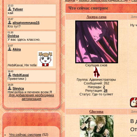
Что сейчас смотрим
Акира-сама
Дата
Ну 
Скупщик снов
Группа: Администраторы
Сообщений:
262
Награды:
2
Репутация:
28
Статус:
Где-то гуляет
Для добавления необходима
авторизация
Glucoma
Дата
В 
От
Что сейчас смотрим
(52)