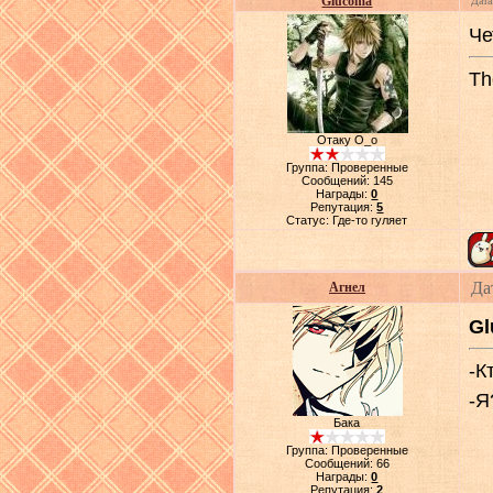
Glucoma
Дата
Че
Th
Отаку О_о
Группа: Проверенные
Сообщений:
145
Награды:
0
Репутация:
5
Статус:
Где-то гуляет
Да
Агнел
Gl
-К
-Я
Бака
Группа: Проверенные
Сообщений:
66
Награды:
0
Репутация:
2