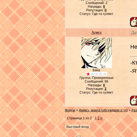
Сообщений:
2
Награды:
0
Репутация:
0
Статус:
Где-то гуляет
Да
Агнел
Не
-К
-Я
Бака
Группа: Проверенные
Сообщений:
66
Награды:
0
Репутация:
2
Статус:
Где-то гуляет
Форум
»
Анимэ, манга (обсуждаем и тд)
»
Раз
Страница
1
из
2
1
2
»