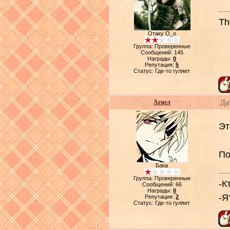
Th
Отаку О_о
Группа: Проверенные
Сообщений:
145
Награды:
0
Репутация:
5
Статус:
Где-то гуляет
Да
Агнел
Эт
По
Бака
Группа: Проверенные
-К
Сообщений:
66
Награды:
0
-Я
Репутация:
2
Статус:
Где-то гуляет