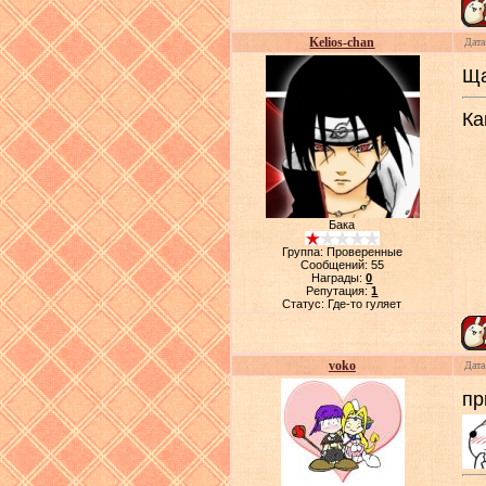
Kelios-chan
Дата
Ща
Ка
Бака
Группа: Проверенные
Сообщений:
55
Награды:
0
Репутация:
1
Статус:
Где-то гуляет
voko
Дата
пр