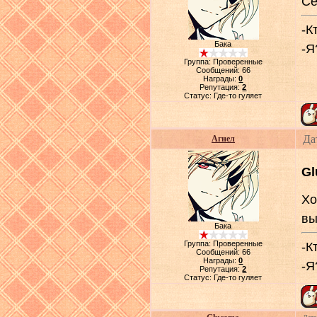
Се
-К
Бака
-Я
Группа: Проверенные
Сообщений:
66
Награды:
0
Репутация:
2
Статус:
Где-то гуляет
Да
Агнел
Gl
Хо
вы
Бака
Группа: Проверенные
-К
Сообщений:
66
Награды:
0
-Я
Репутация:
2
Статус:
Где-то гуляет