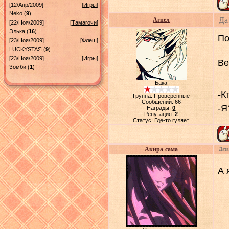
[12/Апр/2009]
[
Игры
]
Neko
(
9
)
Да
Агнел
[22/Ноя/2009]
[
Тамагочи
]
Элька
(
16
)
По
[23/Ноя/2009]
[
Флеш
]
LUСKYSTAЯ
(
9
)
[23/Ноя/2009]
[
Игры
]
Ве
Зомби
(
1
)
Бака
-К
Группа: Проверенные
Сообщений:
66
-Я
Награды:
0
Репутация:
2
Статус:
Где-то гуляет
Акира-сама
Дата
А 