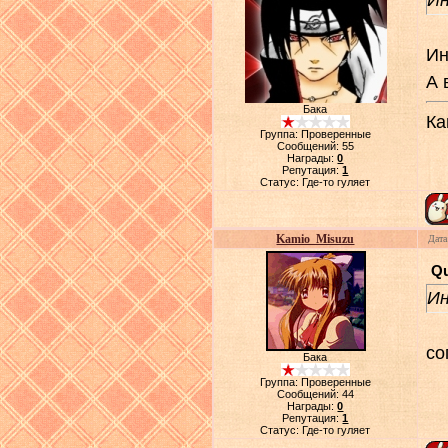
Ин
Ин
А 
Бака
Ка
Группа: Проверенные
Сообщений:
55
Награды:
0
Репутация:
1
Статус:
Где-то гуляет
Kamio_Misuzu
Дата
Q
Ин
со
Бака
Группа: Проверенные
Сообщений:
44
Награды:
0
Репутация:
1
Статус:
Где-то гуляет