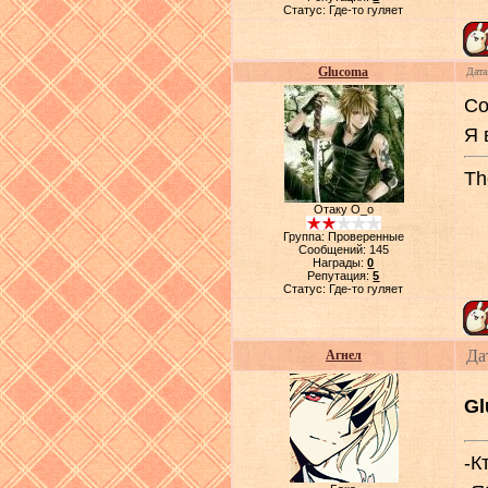
Статус:
Где-то гуляет
Glucoma
Дата
Со
Я 
Th
Отаку О_о
Группа: Проверенные
Сообщений:
145
Награды:
0
Репутация:
5
Статус:
Где-то гуляет
Да
Агнел
Gl
-К