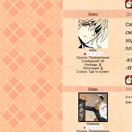
Да
Агнел
Се
см
хо
пл
Бака
Группа: Проверенные
-К
Сообщений:
66
Награды:
0
-Я
Репутация:
2
Статус:
Где-то гуляет
Ichigo
Дата
А я 
блич
Новичок
Группа: Проверенные