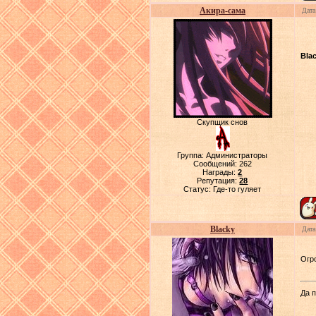
Акира-сама
Дата
Bla
Скупщик снов
Группа: Администраторы
Сообщений:
262
Награды:
2
Репутация:
28
Статус:
Где-то гуляет
Blacky
Дата
Огр
Да п