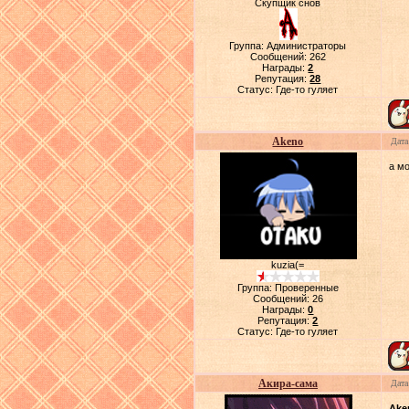
Скупщик снов
Группа: Администраторы
Сообщений:
262
Награды:
2
Репутация:
28
Статус:
Где-то гуляет
Akeno
Дата
а мо
kuzia(=
Группа: Проверенные
Сообщений:
26
Награды:
0
Репутация:
2
Статус:
Где-то гуляет
Акира-сама
Дата
Ake