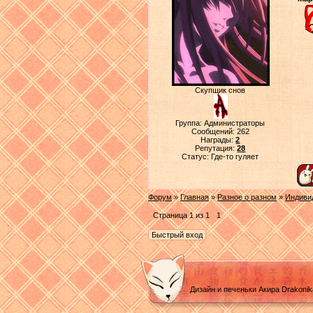
Скупщик снов
Группа: Администраторы
Сообщений:
262
Награды:
2
Репутация:
28
Статус:
Где-то гуляет
Форум
»
Главная
»
Разное о разном
»
Индиви
Страница
1
из
1
1
Дизайн и печеньки Акира Drakoni