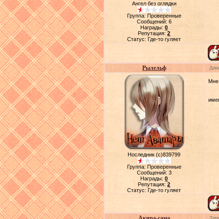
Ангел без оглядки
Группа: Проверенные
Сообщений:
6
Награды:
0
Репутация:
2
Статус:
Где-то гуляет
Рылельф
Дата
Мне
име
Носледник (с)839799
Группа: Проверенные
Сообщений:
3
Награды:
0
Репутация:
2
Статус:
Где-то гуляет
Акира-сама
Дата