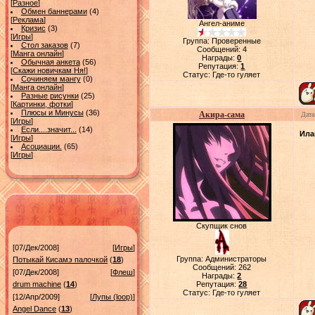
[
Разное
]
Обмен баннерами
(4)
[
Реклама
]
Ангел-аниме
Кризис
(3)
[
Игры
]
Группа: Проверенные
Стол заказов
(7)
Сообщений:
4
[
Манга онлайн
]
Награды:
0
Обычная анкета
(56)
Репутация:
1
[
Скажи новичкам Ня!
]
Статус:
Где-то гуляет
Сочиняем мангу
(0)
[
Манга онлайн
]
Разные рисунки
(25)
[
Картинки, фотки
]
Плюсы и Минусы
(36)
Акира-сама
Дата
[
Игры
]
Если....значит...
(14)
Ила
[
Игры
]
Асоциации.
(65)
[
Игры
]
Скупщик снов
[07/Дек/2008]
[
Игры
]
Группа: Администраторы
Потыкай Кисамэ палочкой
(
18
)
Сообщений:
262
[07/Дек/2008]
[
Флеш
]
Награды:
2
drum machine
(
14
)
Репутация:
28
Статус:
Где-то гуляет
[12/Апр/2009]
[
Лупы (loop)
]
Angel Dance
(
13
)