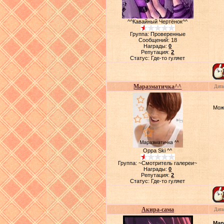
^^Кавайный Чертёнок^^
Группа: Проверенные
Сообщений:
18
Награды:
0
Репутация:
2
Статус:
Где-то гуляет
Маразматичка^^
Дата
Мож
Oppa Ski ^^
Группа: ~Смотритель галереи~
Награды:
0
Репутация:
2
Статус:
Где-то гуляет
Акира-сама
Дата
Мар