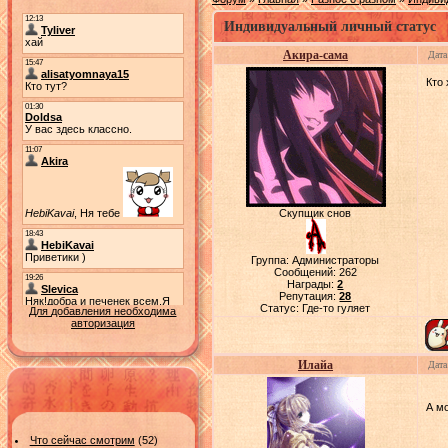
Индивидуальный личный статус
Акира-сама
Дата
Кто 
Скупщик снов
Группа: Администраторы
Сообщений:
262
Награды:
2
Репутация:
28
Статус:
Где-то гуляет
Для добавления необходима
авторизация
Илайа
Дата
А м
Что сейчас смотрим
(52)