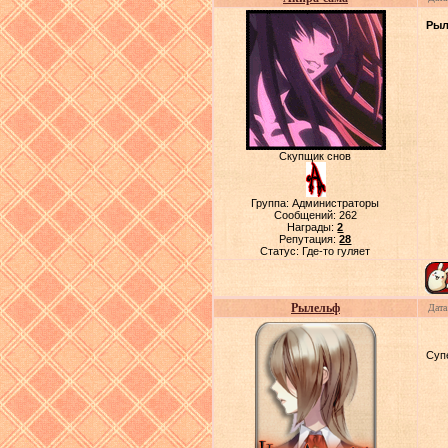
Ры
Скупщик снов
Группа: Администраторы
Сообщений:
262
Награды:
2
Репутация:
28
Статус:
Где-то гуляет
Рылельф
Дата
Суп