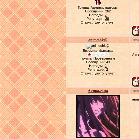
Группа: Администраторы
Сообщений:
262
Награды:
2
Репутация:
28
Статус:
Где-то гуляет
animeshk@
Дата
Безумная фанатка
А я
Группа: Проверенные
Сообщений:
43
Награды:
0
Репутация:
2
Статус:
Где-то гуляет
Акира-сама
Дата
ani