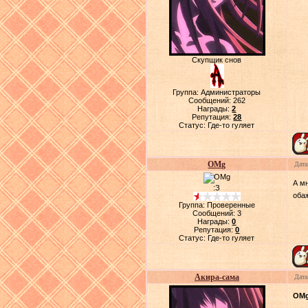
Скупщик снов
Группа: Администраторы
Сообщений:
262
Награды:
2
Репутация:
28
Статус:
Где-то гуляет
OMg
Дата
А мн
:З
оба
Группа: Проверенные
Сообщений:
3
Награды:
0
Репутация:
0
Статус:
Где-то гуляет
Акира-сама
Дата
OM