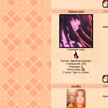
Акира-сама
Дата
sov
Скупщик снов
Группа: Администраторы
Сообщений:
262
Награды:
2
Репутация:
28
Статус:
Где-то гуляет
sovolka
Дата
Ари