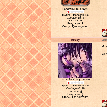
Носледник (с)839799
Группа: Проверенные
Сообщений:
3
Награды:
0
Репутация:
2
Статус:
Где-то гуляет
Blacky
Дата
Мож
Да п
^^Кавайный Чертёнок^^
Группа: Проверенные
Сообщений:
18
Награды:
0
Репутация:
2
Статус:
Где-то гуляет