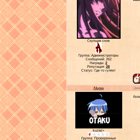
Скупщик снов
Группа: Администраторы
Сообщений:
262
Награды:
2
Репутация:
28
Статус:
Где-то гуляет
Akeno
Дата
бол
kuzia(=
Группа: Проверенные