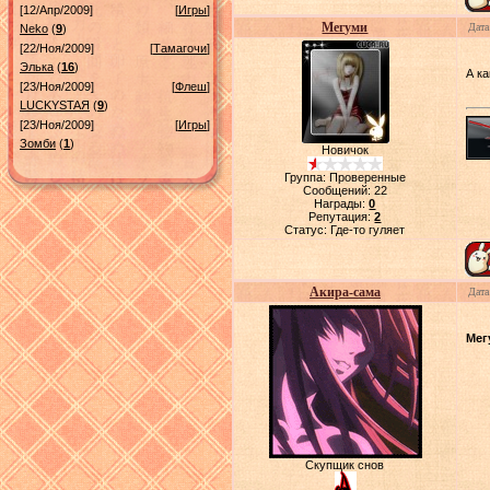
[12/Апр/2009]
[
Игры
]
Мегуми
Дата
Neko
(
9
)
[22/Ноя/2009]
[
Тамагочи
]
Элька
(
16
)
А к
[23/Ноя/2009]
[
Флеш
]
LUСKYSTAЯ
(
9
)
[23/Ноя/2009]
[
Игры
]
Зомби
(
1
)
Новичок
Группа: Проверенные
Сообщений:
22
Награды:
0
Репутация:
2
Статус:
Где-то гуляет
Акира-сама
Дата
Мег
Скупщик снов