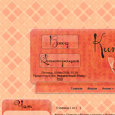
Пятница, 07/Авг/2026, 07:28
Приветствую Вас
Неизвестный Отаку
|
RSS
Главная
Форум
Аниме >
Страница
1
из
1
1
Форум
»
Главная
»
Разное о разном
»
Индиви