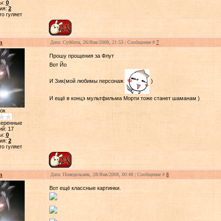
ы:
0
ия:
2
то гуляет
n
Дата: Суббота, 26/Янв/2008, 21:53 | Сообщение #
7
Прошу прощения за Флут
Вот Йо
И Зик(мой любимы персонаж
)
И ещё в концэ мультфильма Морти тоже станет шаманам )
ок
веренные
ий:
17
ы:
0
ия:
2
то гуляет
n
Дата: Понедельник, 28/Янв/2008, 00:48 | Сообщение #
8
Вот ещё классные картинки.