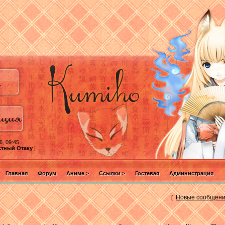
6, 09:45
стный Отаку
|
Главная
Форум
Аниме >
Ссылки >
Гостевая
Администрация
Новые сообщен
[