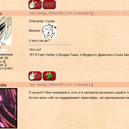
л
Дата: Пятница, 30/Ноя/2007, 20:47 | Сообщение #
2
Описание- Супер
Мнение-
У кого так же?
а
-Кто ты?
веренные
-Я? Я Свет Небес и Бездна Тьмы, я Мудрость Драконов и Сила Хао
ий:
66
ы:
0
ия:
2
то гуляет
сама
Дата: Пятница, 30/Ноя/2007, 23:21 | Сообщение #
3
О мульте? Мне понравился, хоть я и смотрела несколько серий и то
Кстати жаль сайт не поддерживает иероглифы, так оригинальное на