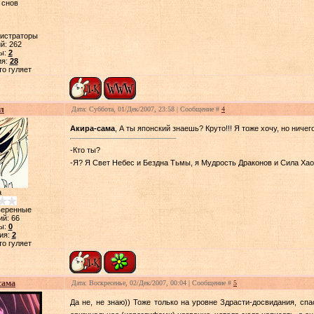
 снов
нистраторы
й:
262
ы:
2
ия:
28
то гуляет
л
Дата: Суббота, 01/Дек/2007, 23:58 | Сообщение #
4
Акира-сама
, А ты японский знаешь? Круто!!! Я тоже хочу, но ничег
-Кто ты?
-Я? Я Свет Небес и Бездна Тьмы, я Мудрость Драконов и Сила Хао
а
веренные
ий:
66
ы:
0
ия:
2
то гуляет
сама
Дата: Воскресенье, 02/Дек/2007, 00:04 | Сообщение #
5
Да не, не знаю)) Тоже только на уровне Здрасти-досвидания, спа