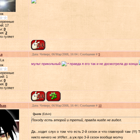
ок
веренные
ий:
17
ы:
0
ия:
2
то гуляет
La
Дата: Четверг, 06/Мар/2008, 16:04 | Сообщение #
9
мульт прикольный
правда я его так и не досмотрела до конца
ок
веренные
ий:
1
ы:
0
ия:
0
то гуляет
chan
Дата: Четверг, 06/Мар/2008, 16:44 | Сообщение #
10
Quote
(
Edvin
)
Походу есть второй и третий, правда нигде не видел.
Да...ходит слух о том что есть 2-й сезон и что главгерой там (!!!)
никто ничего не зНЯет...а уж про 3-й сезон вообще молчу