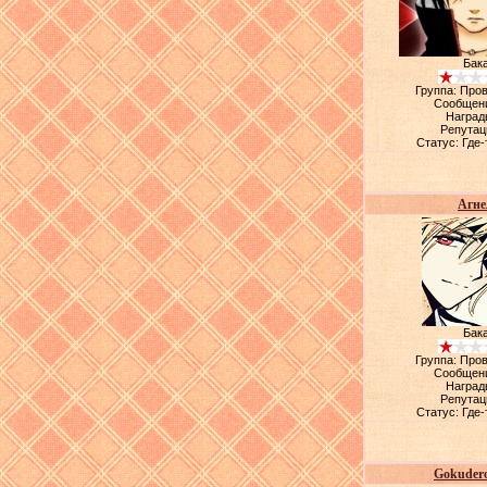
Бак
Группа: Про
Сообщен
Наград
Репутац
Статус:
Где-
Агне
Бак
Группа: Про
Сообщен
Наград
Репутац
Статус:
Где-
Gokuder