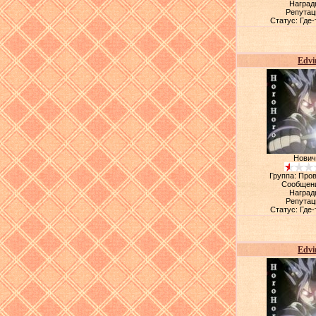
Наград
Репутац
Статус:
Где-
Edvi
Нович
Группа: Про
Сообщен
Наград
Репутац
Статус:
Где-
Edvi