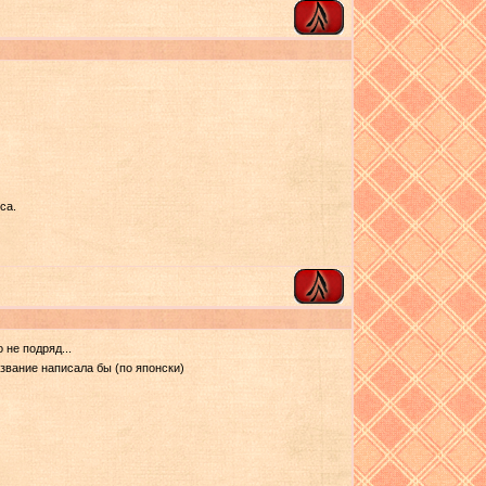
са.
 не подряд...
звание написала бы (по японски)