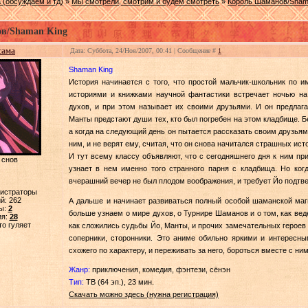
 (обсуждаем и тд)
»
Мы смотрели, смотрим и будем смотреть
»
Король Шаманов/Sham
в/Shaman King
сама
Дата: Суббота, 24/Ноя/2007, 00:41 | Сообщение #
1
Shaman King
История начинается с того, что простой мальчик-школьник по 
историями и книжками научной фантастики встречает ночью на
духов, и при этом называет их своими друзьями. И он предлаг
Манты предстают души тех, кто был погребен на этом кладбище. Б
а когда на следующий день он пытается рассказать своим друзьям
ним, и не верят ему, считая, что он снова начитался страшных ист
И тут всему классу объявляют, что с сегодняшнего дня к ним п
 снов
узнает в нем именно того странного парня с кладбища. Но ког
вчерашний вечер не был плодом воображения, и требует Йо подтвер
нистраторы
й:
262
А дальше и начинает развиваться полный особой шаманской маг
ы:
2
больше узнаем о мире духов, о Турнире Шаманов и о том, как вед
ия:
28
то гуляет
как сложились судьбы Йо, Манты, и прочих замечательных героев 
соперники, сторонники. Это аниме обильно яркими и интересн
схожего по характеру, и переживать за него, бороться вместе с ним
Жанр:
приключения, комедия, фэнтези, сёнэн
Тип:
ТВ (64 эп.), 23 мин.
Скачать можно здесь (нужна регистрация)