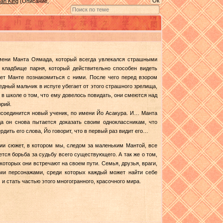
an King
(Описание,
имени Манта Оямада, который всегда увлекался страшными
 кладбище парня, который действительно способен видеть
ает Манте познакомиться с ними. После чего перед взором
едный мальчик в испуге убегает от этого страшного зрелища,
 в школе о том, что ему довелось повидать, они смеются над
орий.
рисоединится новый ученик, по имени Йо Асакура. И… Манта
да он снова пытается доказать своим одноклассникам, что
дить его слова, Йо говорит, что в первый раз видит его…
ии сюжет, в котором мы, следом за маленьким Мантой, все
ется борьба за судьбу всего существующего. А так же о том,
которых они встречают на своем пути. Семья, друзья, враги,
ыми персонажами, среди которых каждый может найти себе
 и стать частью этого многогранного, красочного мира.