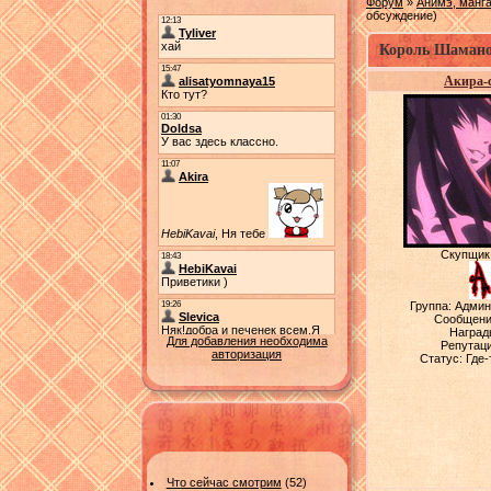
Форум
»
Анимэ, манга
обсуждение)
Король Шамано
Акира-
Скупщик
Группа: Адми
Сообщени
Наград
Для добавления необходима
Репутац
авторизация
Статус:
Где-
Что сейчас смотрим
(52)