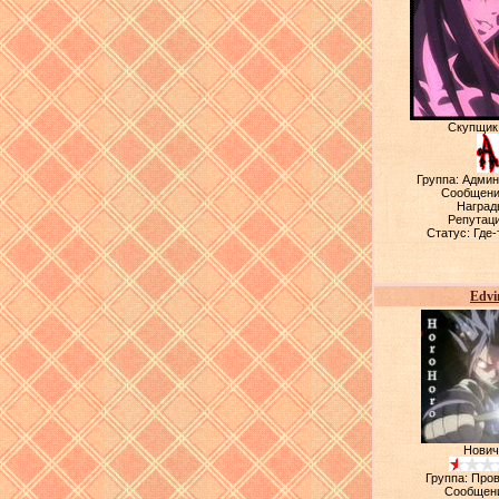
Скупщик
Группа: Адми
Сообщени
Наград
Репутац
Статус:
Где-
Edvi
Нович
Группа: Про
Сообщен