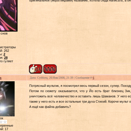
оригинальное (иероглифами) название, хотела сюда написать, а он
 снов
нистраторы
й:
262
ы:
2
ия:
28
то гуляет
n
Дата: Суббота, 26/Янв/2008, 21:39 | Сообщение #
6
Потрясный мультик, я посмотрел весь первый сезон, супер. Походу 
Потом по сюжету оказывается, что у Йо есть брат близнец Зик,
уничтожить всё человечество и оставить лишь Шаманов. У него е
также у него есть и все остальные три духа Стихий. Короче мульт 
А ещё как файла добавить?
ок
веренные
ий:
17