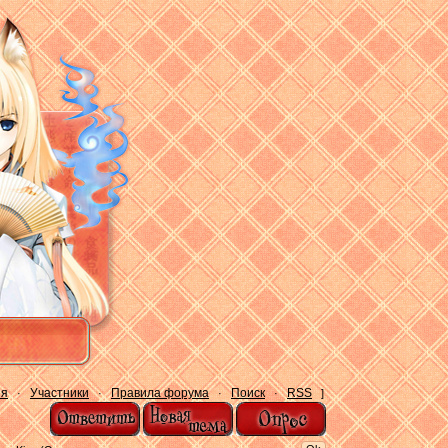
ия
Участники
Правила форума
Поиск
RSS
·
·
·
·
]