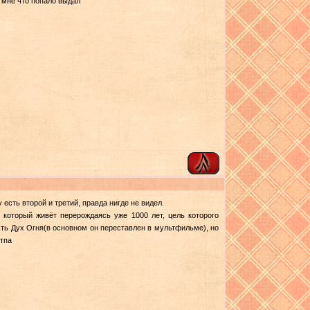
 мне что попало выдал
есть второй и третий, правда нигде не видел.
 который живёт перерождаясь уже 1000 лет, цель которого
сть Дух Огня(в основном он переставлен в мультфильме), но
отпа