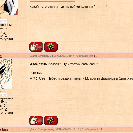
Кавай - это религия...и я в ней священник ^______^
а
веренные
ий:
55
ы:
0
ия:
1
то гуляет
л
Дата: Пятница, 24/Окт/2008, 13:47 | Сообщение #
11
И где взять 2 сезон?! Ну и третий если есть?
-Кто ты?
-Я? Я Свет Небес и Бездна Тьмы, я Мудрость Драконов и Сила Хао
а
веренные
ий:
66
ы:
0
ия:
2
то гуляет
o-kun
Дата: Воскресенье, 18/Янв/2009, 10:13 | Сообщение #
12