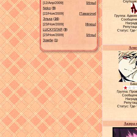
Скупщик
[12/Апр/2009]
[
Игры
]
Neko
(
9
)
[22/Ноя/2009]
[
Тамагочи
]
Группа: Адми
Элька
(
16
)
Сообщени
Наград
[23/Ноя/2009]
[
Флеш
]
Репутац
LUСKYSTAЯ
(
9
)
Статус:
Где-
[23/Ноя/2009]
[
Игры
]
Зомби
(
1
)
Агне
Бак
Группа: Про
Сообщен
Наград
Репутац
Статус:
Где-
Акира-