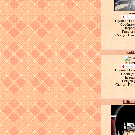
Нович
Группа: Про
Сообщен
Наград
Репутац
Статус:
Где-
Kuk
Нович
Группа: Про
Сообщен
Наград
Репутац
Статус:
Где-
Kelios-