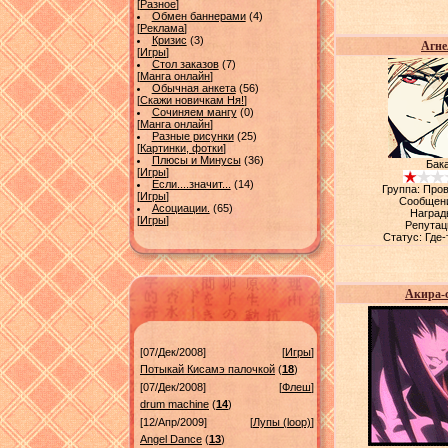
[
Разное
]
Обмен баннерами
(4)
[
Реклама
]
Кризис
(3)
Агне
[
Игры
]
Стол заказов
(7)
[
Манга онлайн
]
Обычная анкета
(56)
[
Скажи новичкам Ня!
]
Сочиняем мангу
(0)
[
Манга онлайн
]
Разные рисунки
(25)
[
Картинки, фотки
]
Плюсы и Минусы
(36)
Бак
[
Игры
]
Если....значит...
(14)
Группа: Про
[
Игры
]
Сообщен
Асоциации.
(65)
Наград
[
Игры
]
Репутац
Статус:
Где-
Акира-
[07/Дек/2008]
[
Игры
]
Потыкай Кисамэ палочкой
(
18
)
[07/Дек/2008]
[
Флеш
]
drum machine
(
14
)
[12/Апр/2009]
[
Лупы (loop)
]
Angel Dance
(
13
)