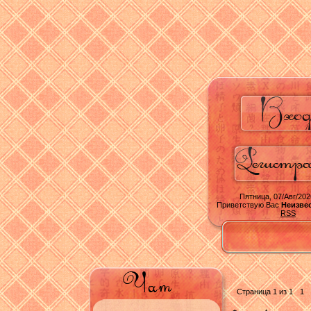
Пятница, 07/Авг/202
Приветствую Вас
Неизве
RSS
Страница
1
из
1
1