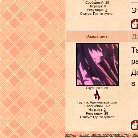
Сообщений:
29
Награды:
0
Э
Репутация:
2
Статус:
Где-то гуляет
Д
Акира-сама
Т
р
Д
в
Скупщик снов
Группа: Администраторы
Сообщений:
262
Награды:
2
Репутация:
28
Статус:
Где-то гуляет
Форум
»
Анимэ, манга (обсуждаем и тд)
»
Мы 