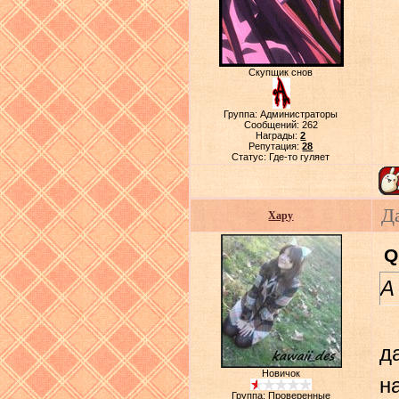
Скупщик снов
Группа: Администраторы
Сообщений:
262
Награды:
2
Репутация:
28
Статус:
Где-то гуляет
Д
Хару
Q
А
д
Новичок
н
Группа: Проверенные