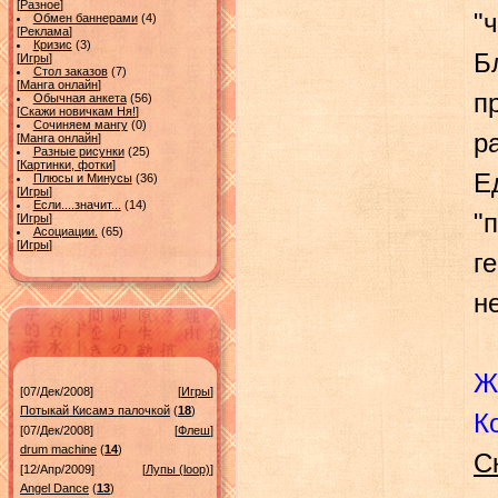
[
Разное
]
"
Обмен баннерами
(4)
[
Реклама
]
Кризис
(3)
Б
[
Игры
]
Стол заказов
(7)
[
Манга онлайн
]
п
Обычная анкета
(56)
[
Скажи новичкам Ня!
]
Сочиняем мангу
(0)
р
[
Манга онлайн
]
Разные рисунки
(25)
[
Картинки, фотки
]
Е
Плюсы и Минусы
(36)
[
Игры
]
Если....значит...
(14)
"
[
Игры
]
Асоциации.
(65)
[
Игры
]
г
н
Ж
[07/Дек/2008]
[
Игры
]
Потыкай Кисамэ палочкой
(
18
)
К
[07/Дек/2008]
[
Флеш
]
drum machine
(
14
)
С
[12/Апр/2009]
[
Лупы (loop)
]
Angel Dance
(
13
)