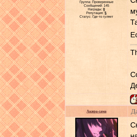
С
Группа: Проверенные
Сообщений:
145
Награды:
0
м
Репутация:
5
Статус:
Где-то гуляет
Т
Е
Th
С
Д
Д
Акира-сама
С
н