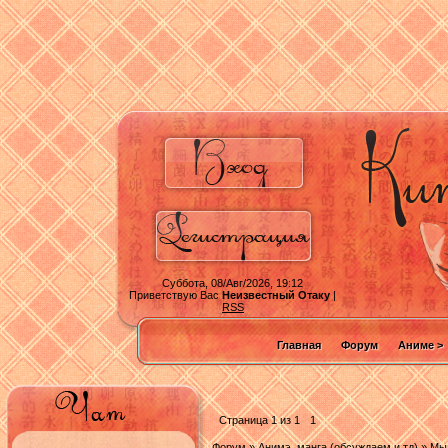
Суббота, 08/Авг/2026, 19:12
Приветствую Вас
Неизвестный Отаку
|
RSS
Главная
Форум
Аниме >
Страница
1
из
1
1
Форум
»
Анимэ, манга (обсуждаем и тд)
»
Мы 