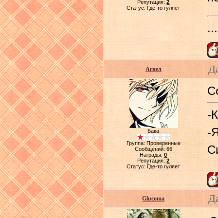
Репутация:
2
Статус:
Где-то гуляет
.
Д
Агнел
С
-
-
Бака
Группа: Проверенные
С
Сообщений:
66
Награды:
0
Репутация:
2
Статус:
Где-то гуляет
Д
Glucoma