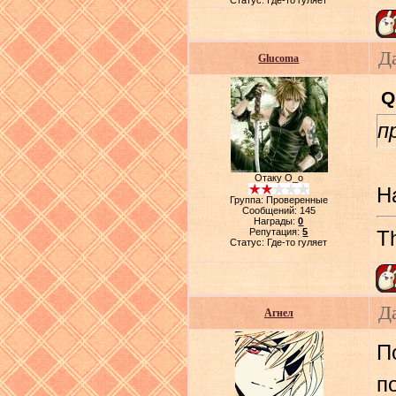
Статус:
Где-то гуляет
Да
Glucoma
Q
п
Отаку О_о
Н
Группа: Проверенные
Сообщений:
145
Награды:
0
Репутация:
5
Th
Статус:
Где-то гуляет
Д
Агнел
П
п