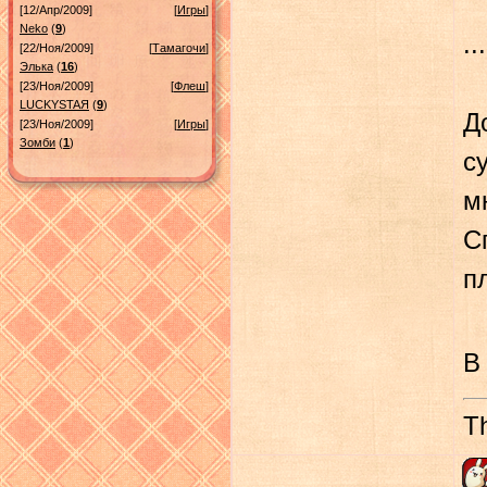
[12/Апр/2009]
[
Игры
]
Neko
(
9
)
...
[22/Ноя/2009]
[
Тамагочи
]
Элька
(
16
)
[23/Ноя/2009]
[
Флеш
]
LUСKYSTAЯ
(
9
)
Д
[23/Ноя/2009]
[
Игры
]
Зомби
(
1
)
су
м
С
п
В
Th