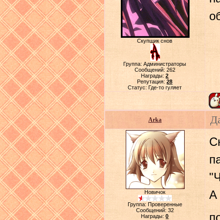
о
Скупщик снов
Группа: Администраторы
Сообщений:
262
Награды:
2
Репутация:
28
Статус:
Где-то гуляет
Д
Arka
С
п
"
А
Новичок
Группа: Проверенные
Сообщений:
32
п
Награды:
0