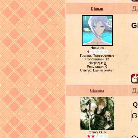
Да
Djunan
G
Новичок
Группа: Проверенные
Сообщений:
12
Награды:
0
Репутация:
0
Статус:
Где-то гуляет
Д
Glucoma
Q
G
Отаку О_о