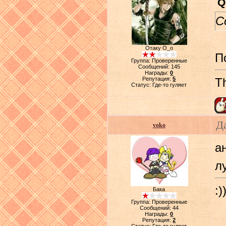
Q
С
Отаку О_о
П
Группа: Проверенные
Сообщений:
145
Награды:
0
Репутация:
5
Th
Статус:
Где-то гуляет
Д
voko
а
лу
:)
Бака
Группа: Проверенные
Сообщений:
44
Награды:
0
Репутация:
2