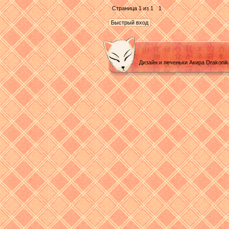
Страница
1
из
1
1
Дизайн и печеньки Акира Drakoni