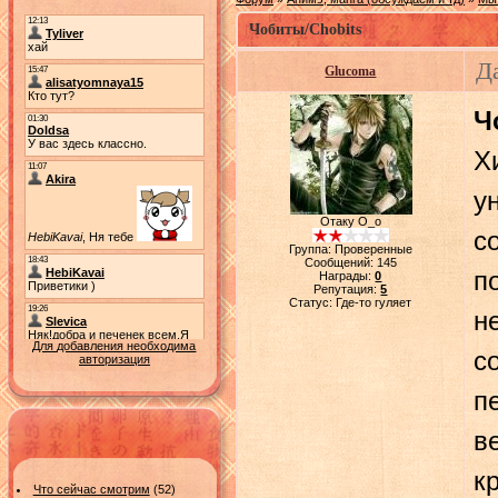
Чобиты/Chobits
Да
Glucoma
Ч
Х
у
Отаку О_о
с
Группа: Проверенные
Сообщений:
145
п
Награды:
0
Репутация:
5
Статус:
Где-то гуляет
н
Для добавления необходима
с
авторизация
п
в
к
Что сейчас смотрим
(52)