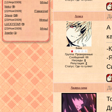
[12/Апр/2009]
[
Игры
]
Neko
(
9
)
[22/Ноя/2009]
[
Тамагочи
]
Д
Элька
(
16
)
Агнел
[23/Ноя/2009]
[
Флеш
]
LUСKYSTAЯ
(
9
)
А
[23/Ноя/2009]
[
Игры
]
Зомби
(
1
)
к
-
Бака
Группа: Проверенные
-
Сообщений:
66
Награды:
0
Репутация:
2
С
Статус:
Где-то гуляет
Д
Акира-сама
Т
Д