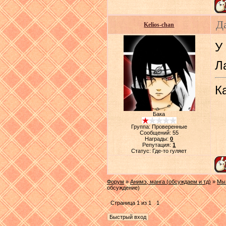
Д
Kelios-chan
У
Л
К
Бака
Группа: Проверенные
Сообщений:
55
Награды:
0
Репутация:
1
Статус:
Где-то гуляет
Форум
»
Анимэ, манга (обсуждаем и тд)
»
Мы 
обсуждение)
Страница
1
из
1
1