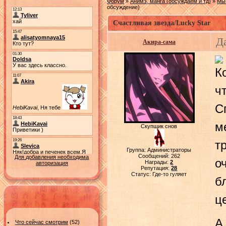
Форум
»
Анимэ, манга (обсуждаем и тд)
»
Мы 
обсуждение)
Счастливая звезда/Lucky Star
Д
Акира-сама
К
ч
С
м
Скупщик снов
т
Группа: Администраторы
Сообщений:
262
Для добавления необходима
о
Награды:
2
авторизация
Репутация:
28
Статус:
Где-то гуляет
б
ц
А
Что сейчас смотрим
(52)