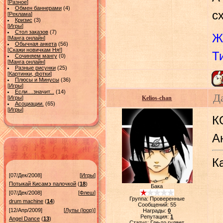
[
Разное
]
Обмен баннерами
(4)
с
[
Реклама
]
Кризис
(3)
[
Игры
]
Стол заказов
(7)
Ж
[
Манга онлайн
]
Обычная анкета
(56)
[
Скажи новичкам Ня!
]
Т
Сочиняем мангу
(0)
[
Манга онлайн
]
Разные рисунки
(25)
[
Картинки, фотки
]
Плюсы и Минусы
(36)
[
Игры
]
Если....значит...
(14)
Да
[
Игры
]
Kelios-chan
Асоциации.
(65)
[
Игры
]
К
А
К
[07/Дек/2008]
[
Игры
]
Потыкай Кисамэ палочкой
(
18
)
Бака
[07/Дек/2008]
[
Флеш
]
Группа: Проверенные
drum machine
(
14
)
Сообщений:
55
[12/Апр/2009]
[
Лупы (loop)
]
Награды:
0
Репутация:
1
Angel Dance
(
13
)
Статус:
Где-то гуляет