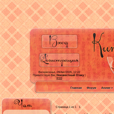
Воскресенье, 09/Авг/2026, 12:22
Приветствую Вас
Неизвестный Отаку
|
RSS
Главная
Форум
Аниме >
Страница
1
из
1
1