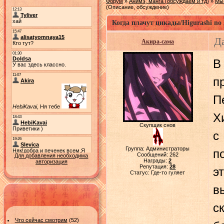
Форум
»
Анимэ, манга (обсуждаем и тд)
»
Мы 
(Описание, обсуждение)
Когда плачут цикады/Higurashi no
Д
Акира-сама
В
п
П
Х
Скупщик снов
с
Группа: Администраторы
п
Сообщений:
262
Для добавления необходима
Награды:
2
авторизация
Репутация:
28
э
Статус:
Где-то гуляет
в
с
Что сейчас смотрим
(52)