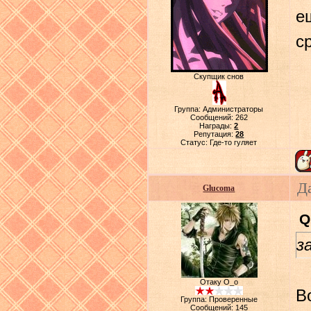
е
с
Скупщик снов
Группа: Администраторы
Сообщений:
262
Награды:
2
Репутация:
28
Статус:
Где-то гуляет
Д
Glucoma
Q
з
Отаку О_о
В
Группа: Проверенные
Сообщений:
145