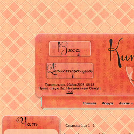
Понедельник, 10/Авг/2026, 08:13
Приветствую Вас
Неизвестный Отаку
|
RSS
Главная
Форум
Аниме >
Страница
1
из
1
1