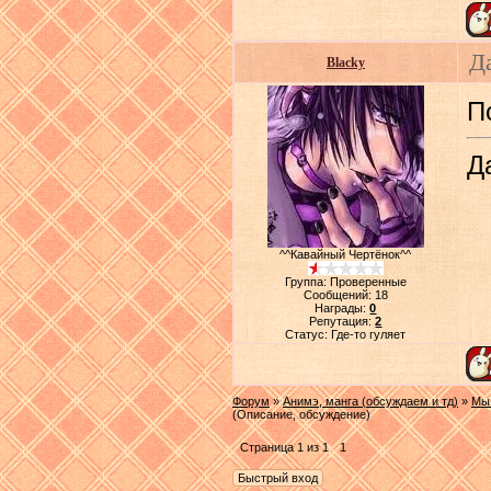
Да
Blacky
П
Д
^^Кавайный Чертёнок^^
Группа: Проверенные
Сообщений:
18
Награды:
0
Репутация:
2
Статус:
Где-то гуляет
Форум
»
Анимэ, манга (обсуждаем и тд)
»
Мы 
(Описание, обсуждение)
Страница
1
из
1
1