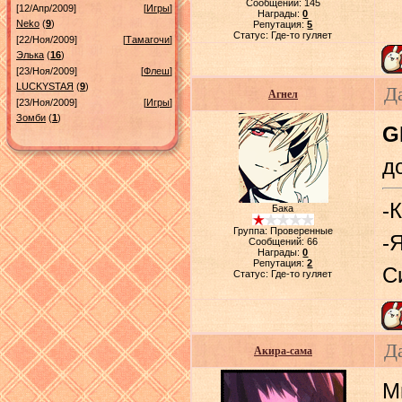
Сообщений:
145
[12/Апр/2009]
[
Игры
]
Награды:
0
Neko
(
9
)
Репутация:
5
Статус:
Где-то гуляет
[22/Ноя/2009]
[
Тамагочи
]
Элька
(
16
)
[23/Ноя/2009]
[
Флеш
]
LUСKYSTAЯ
(
9
)
Д
Агнел
[23/Ноя/2009]
[
Игры
]
Зомби
(
1
)
G
до
-
Бака
Группа: Проверенные
-
Сообщений:
66
Награды:
0
Репутация:
2
С
Статус:
Где-то гуляет
Д
Акира-сама
М