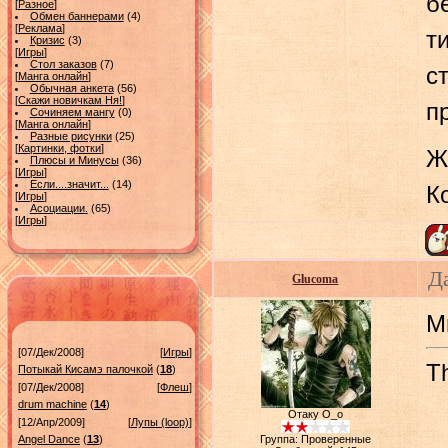
б
[
Разное
]
Обмен баннерами
(4)
[
Реклама
]
т
Кризис
(3)
[
Игры
]
Стол заказов
(7)
с
[
Манга онлайн
]
Обычная анкета
(56)
[
Скажи новичкам Ня!
]
п
Сочиняем мангу
(0)
[
Манга онлайн
]
Разные рисунки
(25)
[
Картинки, фотки
]
Ж
Плюсы и Минусы
(36)
[
Игры
]
Если....значит...
(14)
К
[
Игры
]
Асоциации.
(65)
[
Игры
]
Д
Glucoma
М
[07/Дек/2008]
[
Игры
]
Th
Потыкай Кисамэ палочкой
(
18
)
[07/Дек/2008]
[
Флеш
]
drum machine
(
14
)
Отаку О_о
[12/Апр/2009]
[
Лупы (loop)
]
Angel Dance
(
13
)
Группа: Проверенные