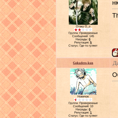
н
Th
Отаку О_о
Группа: Проверенные
Сообщений:
145
Награды:
0
Репутация:
5
Статус:
Где-то гуляет
Д
Gokudero-kun
О
Новичок
Группа: Проверенные
Сообщений:
10
Награды:
0
Репутация:
1
Статус:
Где-то гуляет