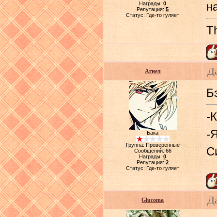
Награды:
0
н
Репутация:
5
Статус:
Где-то гуляет
Th
Д
Агнел
Б
-
-
Бака
Группа: Проверенные
С
Сообщений:
66
Награды:
0
Репутация:
2
Статус:
Где-то гуляет
Д
Glucoma