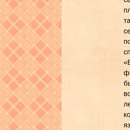
п
т
с
п
«
ф
б
в
л
к
я