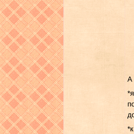
А
*
п
д
*