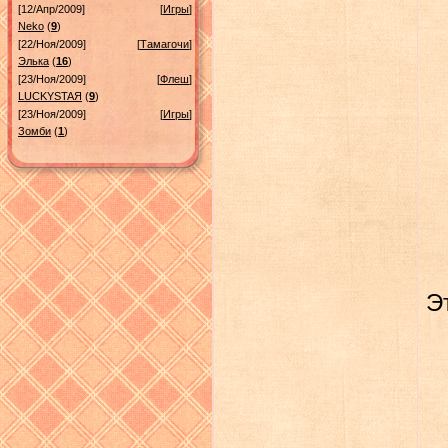
[12/Апр/2009]
[
Игры
]
Neko
(
9
)
[22/Ноя/2009]
[
Тамагочи
]
Элька
(
16
)
[23/Ноя/2009]
[
Флеш
]
LUСKYSTAЯ
(
9
)
[23/Ноя/2009]
[
Игры
]
Зомби
(
1
)
Э