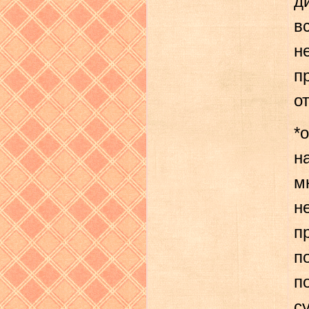
д
в
н
п
о
*
н
м
н
п
п
п
с