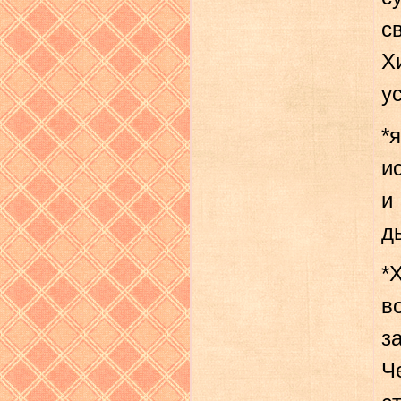
с
Х
у
*
и
и
д
*
в
з
Ч