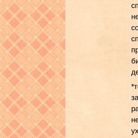
с
н
с
с
п
б
д
*
з
р
н
у