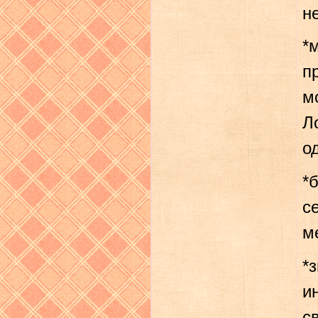
н
*
п
м
Л
о
*
с
м
*
и
с