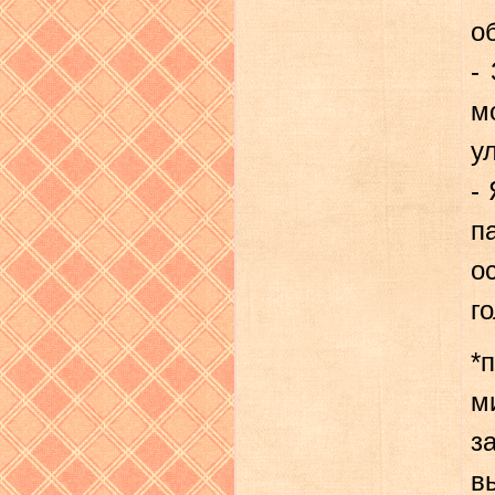
о
-
м
у
-
п
о
г
*
м
з
в