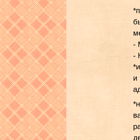
*
б
м
-
-
*
и
а
*
в
р
д