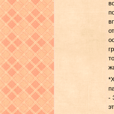
в
п
в
о
о
г
т
ж
*
п
-
э