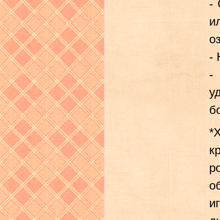
-
и
о
-
-
у
б
*
к
р
о
и