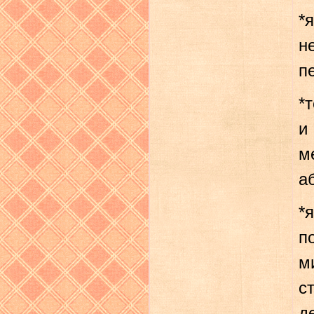
*
н
п
*
и
м
а
*
п
м
с
д