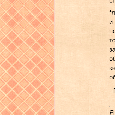
с
*
и
п
т
з
о
к
о
Я