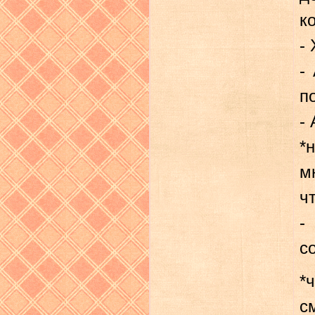
к
-
-
п
-
*
м
ч
-
с
*
с