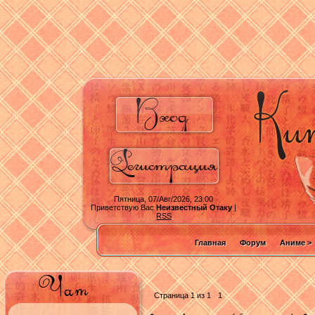
Пятница, 07/Авг/2026, 23:00
Приветствую Вас
Неизвестный Отаку
|
RSS
Главная
Форум
Аниме >
Страница
1
из
1
1