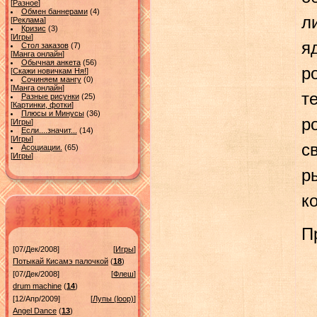
[
Разное
]
Обмен баннерами
(4)
л
[
Реклама
]
Кризис
(3)
[
Игры
]
я
Стол заказов
(7)
[
Манга онлайн
]
Обычная анкета
(56)
р
[
Скажи новичкам Ня!
]
Сочиняем мангу
(0)
[
Манга онлайн
]
т
Разные рисунки
(25)
[
Картинки, фотки
]
Плюсы и Минусы
(36)
р
[
Игры
]
Если....значит...
(14)
[
Игры
]
с
Асоциации.
(65)
[
Игры
]
р
к
П
[07/Дек/2008]
[
Игры
]
Потыкай Кисамэ палочкой
(
18
)
[07/Дек/2008]
[
Флеш
]
drum machine
(
14
)
[12/Апр/2009]
[
Лупы (loop)
]
Angel Dance
(
13
)