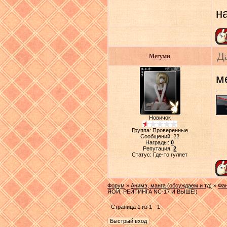
н
Д
Мегуми
ме
Новичок
Группа: Проверенные
Сообщений:
22
Награды:
0
Репутация:
2
Статус:
Где-то гуляет
Форум
»
Анимэ, манга (обсуждаем и тд)
»
Фа
ЯОЙ, РЕЙТИНГА NC-17 И ВЫШЕ!)
Страница
1
из
1
1