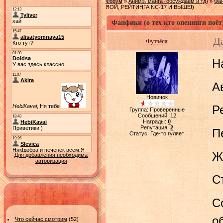
Форум
»
Анимэ, манга (обсуждаем и тд)
»
Фа
ЯОЙ, РЕЙТИНГА NC-17 И ВЫШЕ!)
Фанфики (о тех кто опенинги поёт
Д
Футзёси
Н
А
Новичок
Р
Группа: Проверенные
Сообщений:
12
Награды:
0
Репутация:
2
П
Статус:
Где-то гуляет
Ж
Для добавления необходима
авторизация
С
С
о
Что сейчас смотрим
(52)