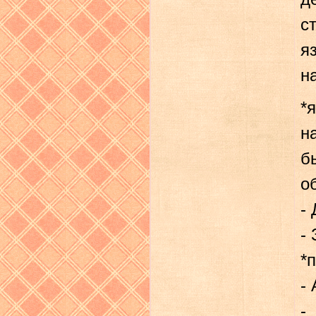
с
я
н
*
н
б
о
-
-
*
-
-