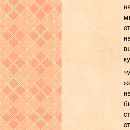
н
м
о
н
в
к
*
ж
н
б
с
о