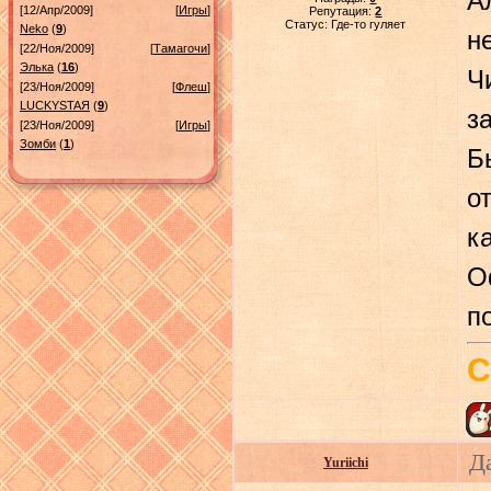
А
[12/Апр/2009]
[
Игры
]
Репутация:
2
Статус:
Где-то гуляет
Neko
(
9
)
н
[22/Ноя/2009]
[
Тамагочи
]
Элька
(
16
)
Ч
[23/Ноя/2009]
[
Флеш
]
LUСKYSTAЯ
(
9
)
з
[23/Ноя/2009]
[
Игры
]
Зомби
(
1
)
Б
о
к
О
п
С
Д
Yuriichi