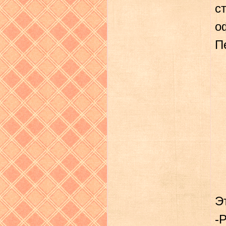
с
о
П
Э
-