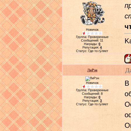
п
с
ч
Новичок
Группа: Проверенные
Ka
Сообщений:
11
Награды:
0
Репутация:
4
Статус:
Где-то гуляет
Д
ЛиРэн
В
Новичок
Группа: Проверенные
о
Сообщений:
8
Награды:
0
Репутация:
3
О
Статус:
Где-то гуляет
о
О