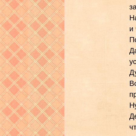
з
Н
и
П
Д
у
Д
В
п
Н
Д
ч