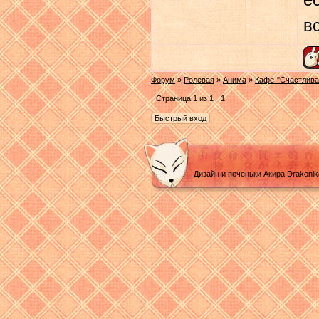
е
в
Форум
»
Ролевая
»
Анима
»
Кафе-"Счастлива
Страница
1
из
1
1
Дизайн и печеньки Акира Drakoni