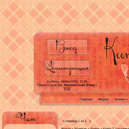
Суббота, 08/Авг/2026, 15:35
Приветствую Вас
Неизвестный Отаку
|
RSS
Главная
Форум
Аниме >
Страница
1
из
1
1
Форум
»
Ролевая
»
Анима
»
Кафе-"Счастлива