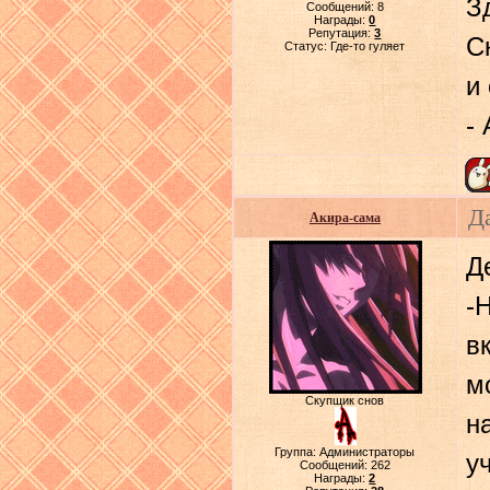
З
Сообщений:
8
Награды:
0
Репутация:
3
С
Статус:
Где-то гуляет
и
-
Д
Акира-сама
Д
-
в
м
Скупщик снов
н
Группа: Администраторы
у
Сообщений:
262
Награды:
2