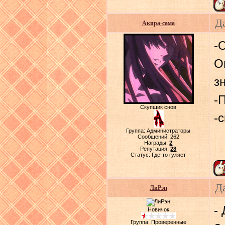
Д
Акира-сама
-
О
з
-
Скупщик снов
-
Группа: Администраторы
Сообщений:
262
Награды:
2
Репутация:
28
Статус:
Где-то гуляет
Д
ЛиРэн
-
Новичок
Группа: Проверенные