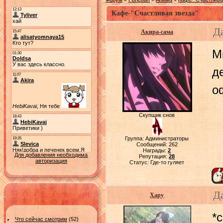
Кафе-"Счастливая звезда"
Да
Акира-сама
М
д
о
Скупщик снов
Группа: Администраторы
Сообщений:
262
Награды:
2
Для добавления необходима
Репутация:
28
авторизация
Статус:
Где-то гуляет
Д
Хару
*
Что сейчас смотрим
(52)