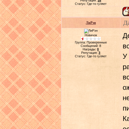
Репутация:
28
Статус:
Где-то гуляет
Д
ЛиРэн
Д
Новичок
Группа: Проверенные
вс
Сообщений:
8
Награды:
0
Репутация:
3
У
Статус:
Где-то гуляет
р
в
о
н
п
К