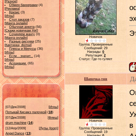
[
Разное
]
Обмен баннерами
(4)
о
[
Реклама
]
Кризис
(3)
[
Игры
]
э
Стол заказов
(7)
[
Манга онлайн
]
Обычная анкета
(56)
[
Скажи новичкам Ня!
]
Э
Сочиняем мангу
(0)
Новичок
[
Манга онлайн
]
Разные рисунки
(25)
Группа: Проверенные
[
Картинки, фотки
]
Сообщений:
29
Плюсы и Минусы
(36)
Награды:
0
[
Игры
]
Репутация:
2
Если....значит...
(14)
Статус:
Где-то гуляет
[
Игры
]
Асоциации.
(65)
[
Игры
]
Д
Шапочка-тян
О
с
[07/Дек/2008]
[
Игры
]
Потыкай Кисамэ палочкой
(
18
)
У
[07/Дек/2008]
[
Флеш
]
Новичок
drum machine
(
14
)
в
[12/Апр/2009]
[
Лупы (loop)
]
Группа: Проверенные
Сообщений:
19
Angel Dance
(
13
)
Награды:
0