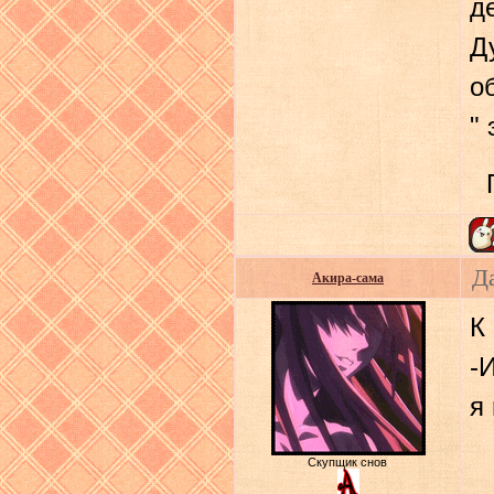
д
Д
о
"
Д
Акира-сама
К
-
я
Скупщик снов