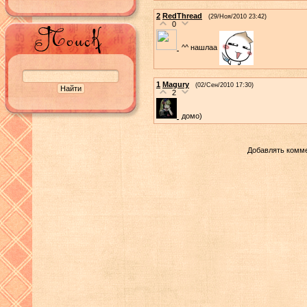
2
RedThread
(29/Ноя/2010 23:42)
0
^^ нашлаа
1
Magury
(02/Сен/2010 17:30)
2
домо)
Добавлять комме