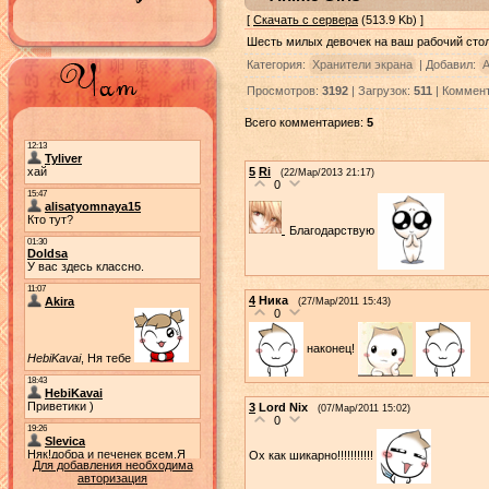
[
Скачать с сервера
(513.9 Kb) ]
Шесть милых девочек на ваш рабочий стол
Категория:
Хранители экрана
| Добавил:
А
Просмотров:
3192
| Загрузок:
511
| Коммен
Всего комментариев:
5
5
Ri
(22/Мар/2013 21:17)
0
Благодарствую
4
Ника
(27/Мар/2011 15:43)
0
наконец!
3
Lord Nix
(07/Мар/2011 15:02)
0
Ох как шикарно!!!!!!!!!!!
Для добавления необходима
авторизация