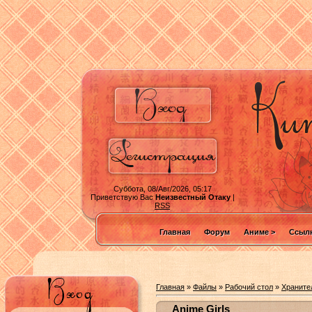
Суббота, 08/Авг/2026, 05:17
Приветствую Вас
Неизвестный Отаку
|
RSS
Главная
Форум
Аниме >
Ссылк
Главная
»
Файлы
»
Рабочий стол
»
Храните
Anime Girls