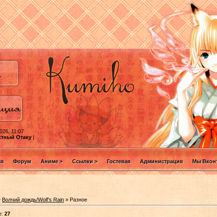
026, 11:07
стный Отаку
|
ая
Форум
Аниме >
Ссылки >
Гостевая
Администрация
Мы Вконт
»
Волчий дождь/Wolf's Rain
» Разное
е:
27