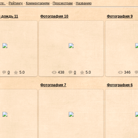
те
·
Рейтингу
·
Комментариям
·
Просмотрам
·
Названию
 дождь 11
Фотография 10
Фотография 9
Янв/2013
02/Янв/2013
02/Ян
Shinedown
Shinedown
Shi
0
5.0
438
0
5.0
346
Фотография 7
Фотография 6
Янв/2013
02/Янв/2013
02/Ян
Shinedown
Shinedown
Shi