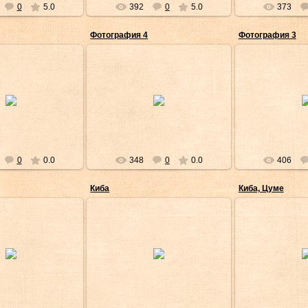
0
5.0
392
0
5.0
373
Фотография 4
Фотография 3
Янв/2013
02/Янв/2013
02/Ян
Shinedown
Shinedown
Shi
0
0.0
348
0
0.0
406
Киба
Киба, Цуме
Янв/2013
28/Фев/2012
05/Де
Shinedown
Yuriichi
Аки