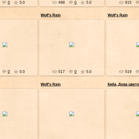
0
5.0
498
0
5.0
915
Wolf's Rain
Wolf's Rain
/Дек/2008
05/Дек/2008
05/Де
кира-сама
Акира-сама
Аки
0
0.0
517
0
5.0
519
Wolf's Rain
Киба, Дева цвет
/Дек/2008
05/Дек/2008
05/Де
кира-сама
Акира-сама
Аки