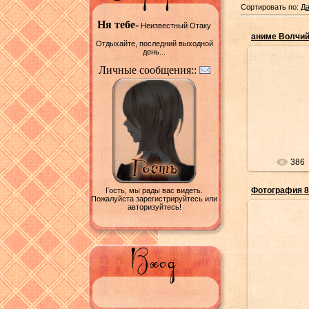
Сортировать по:
Да
Ня тебе-
Неизвестный Отаку
аниме Волчий
Отдыхайте, последний выходной
день...
Личные сообщения::
03/
386
Фотография 8
Гость, мы рады вас видеть.
Пожалуйста зарегистрируйтесь или
авторизуйтесь!
02/