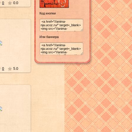
0
0.0
Код кнопки
Или баннера
в/2013
nedown
0
5.0
к/2008
ра-сама