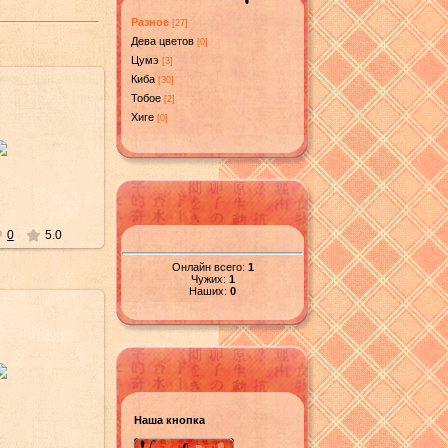
Разное
[27]
Дева цветов
[0]
Цумэ
[3]
Киба
[30]
Тобое
[2]
Хиге
[0]
в/2013
nedown
0
5.0
Онлайн всего:
1
Чужих:
1
Наших:
0
в/2013
nedown
Наша кнопка