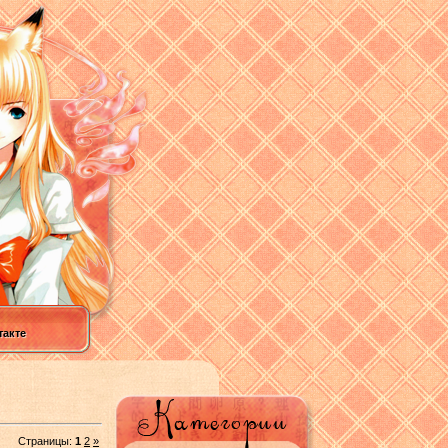
акте
Страницы:
1
2
»