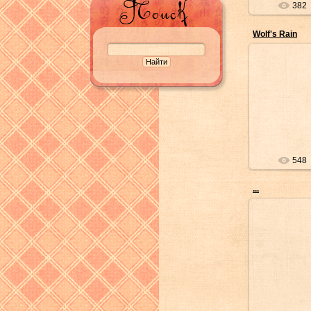
382
Wolf's Rain
05
А
548
...
05
А