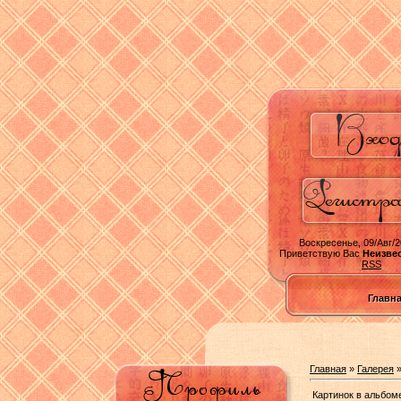
Воскресенье, 09/Авг/2
Приветствую Вас
Неизве
RSS
Главн
Главная
»
Галерея
Картинок в альбом