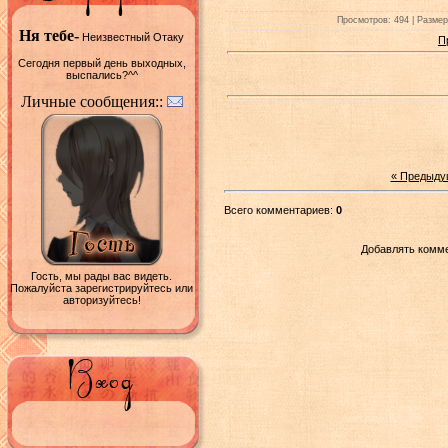
Просмотров: 494 | Размеры
Ня тебе-
Неизвестный Отаку
П
Сегодня первый день выходных,
выспались?^^
Личные сообщения::
« Предыду
Всего комментариев:
0
Добавлять комме
Гость, мы рады вас видеть.
Пожалуйста зарегистрируйтесь или
авторизуйтесь!