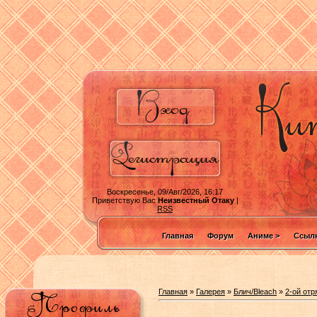
Воскресенье, 09/Авг/2026, 16:17
Приветствую Вас
Неизвестный Отаку
|
RSS
Главная
Форум
Аниме >
Ссылк
Главная
»
Галерея
»
Блич/Bleach
»
2-ой отр