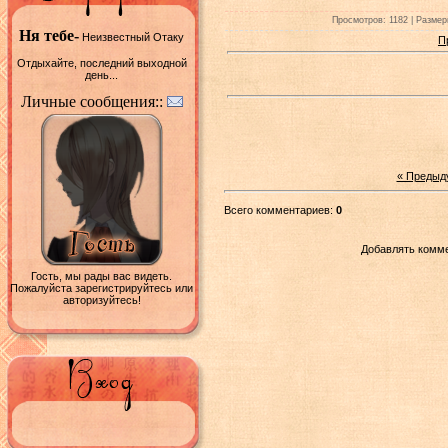
Просмотров: 1182 | Размеры
Ня тебе-
Неизвестный Отаку
П
Отдыхайте, последний выходной
день...
Личные сообщения::
« Предыд
Всего комментариев:
0
Добавлять комме
Гость, мы рады вас видеть.
Пожалуйста зарегистрируйтесь или
авторизуйтесь!