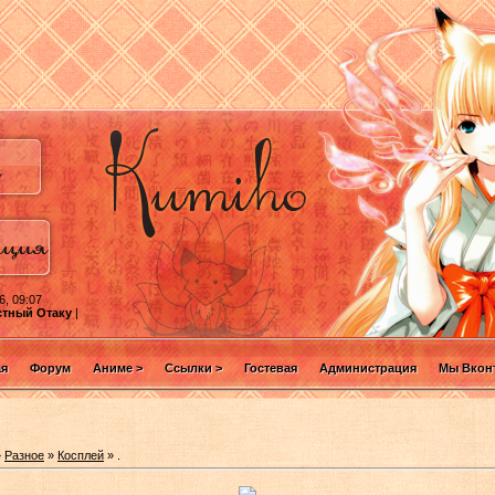
6, 09:07
стный Отаку
|
ая
Форум
Аниме >
Ссылки >
Гостевая
Администрация
Мы Вконт
»
Разное
»
Косплей
» .