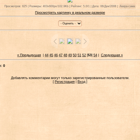
Просмотров: 625 | Размеры: 403x600px/102.9Kb | Рейтинг: 5.0/1 | Дата: 06/Дек/2008 |
Акира-сама
Просмотреть картинку в реальном размере
« Предыдущая
|
44
45
46
47
48
49
50
51
52
[
53
]
54
|
Следующая »
в:
0
Добавлять комментарии могут только зарегистрированные пользователи.
[
Регистрация
|
Вход
]