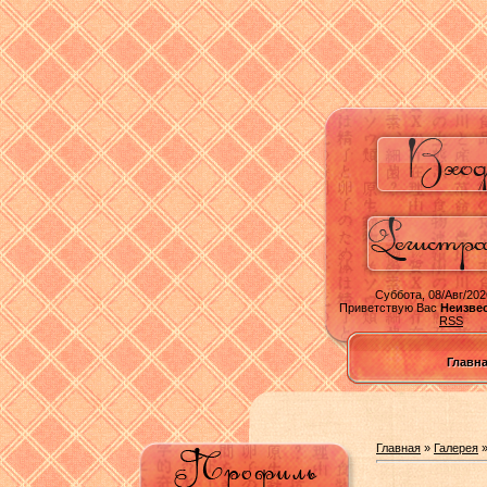
Суббота, 08/Авг/202
Приветствую Вас
Неизве
RSS
Главн
Главная
»
Галерея