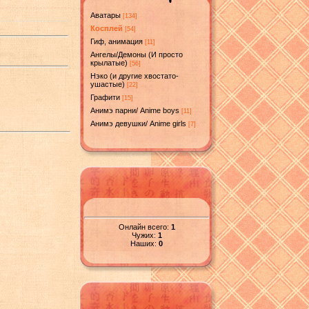
Аватары
[134]
Косплей
[54]
Гиф, анимация
[11]
Ангелы/Демоны (И просто
крылатые)
[56]
Нэко (и другие хвостато-
ушастые)
[22]
Графити
[15]
Анимэ парни/ Anime boys
[11]
Анимэ девушки/ Anime girls
[7]
Онлайн всего:
1
Чужих:
1
Наших:
0