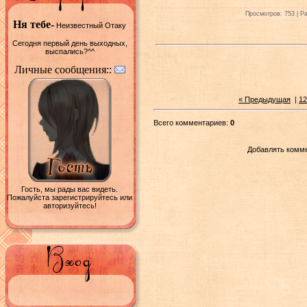
Просмотров: 753 | Ра
Ня тебе-
Неизвестный Отаку
Сегодня первый день выходных,
выспались?^^
Личные сообщения::
« Предыдущая
|
12
Всего комментариев:
0
Добавлять комме
Гость, мы рады вас видеть.
Пожалуйста зарегистрируйтесь или
авторизуйтесь!