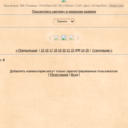
Просмотров: 566 | Размеры: 753x555px/182.7Kb | Рейтинг: 0.0/0 | Дата: 01/Апр/2010 |
Акира-сама
Просмотреть картинку в реальном размере
« Предыдущая
|
15
16
17
18
19
20
21
22
[
23
]
24
25
|
Следующая »
в:
0
Добавлять комментарии могут только зарегистрированные пользователи.
[
Регистрация
|
Вход
]