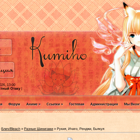
026, 13:00
стный Отаку
|
ая
Форум
Аниме >
Ссылки >
Гостевая
Администрация
Мы Вконт
»
Блич/Bleach
»
Разные Шинигами
» Рукия, Ичиго, Ренджи, Бьякуя