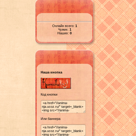
Онлайн всего:
1
Чужих:
1
Наших:
0
Наша кнопка
Код кнопки
Или баннера