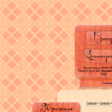
Воскресенье, 09/Авг/2
Приветствую Вас
Неизве
RSS
Главн
Главная
»
Галерея