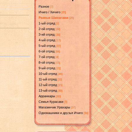
Разное
[7]
Ичиго / Хичиго
[65]
Разные Шинигами
[25]
1-ый отряд
[2]
2-ой отряд
[29]
3-ий отряд
[38]
4-ый отряд
[17]
5-ый отряд
[37]
6-ой отряд
[64]
7-ой отряд
[4]
8-ой отряд
[15]
9-ый отряд
[21]
10-ый отряд
[46]
11-ый отряд
[33]
12-ый отряд
[15]
13-ый отряд
[49]
Арранкары
[90]
Семья Курасаки
[5]
Магазинчик Урахары
[37]
Однокашники и друзья Ичиго
[58]