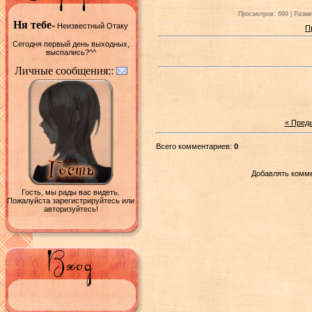
Просмотров: 699 | Размер
Ня тебе-
Неизвестный Отаку
П
Сегодня первый день выходных,
выспались?^^
Личные сообщения::
« Пред
Всего комментариев:
0
Добавлять комме
Гость, мы рады вас видеть.
Пожалуйста зарегистрируйтесь или
авторизуйтесь!