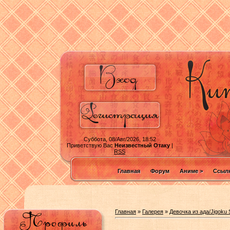
Суббота, 08/Авг/2026, 18:52
Приветствую Вас
Неизвестный Отаку
|
RSS
Главная
Форум
Аниме >
Ссылк
Главная
»
Галерея
»
Девочка из ада/Jigoku 