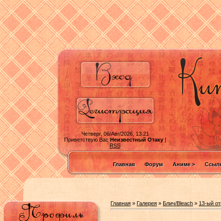
Четверг, 06/Авг/2026, 13:21
Приветствую Вас
Неизвестный Отаку
|
RSS
Главная
Форум
Аниме >
Ссылк
Главная
»
Галерея
»
Блич/Bleach
»
13-ый о