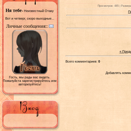
Просмотров: 485 | Размеры
Ня тебе-
Неизвестный Отаку
П
Вот и четверг, скоро выходные...
Личные сообщения::
« Пред
Всего комментариев:
0
Добавлять комме
Гость, мы рады вас видеть.
Пожалуйста зарегистрируйтесь или
авторизуйтесь!