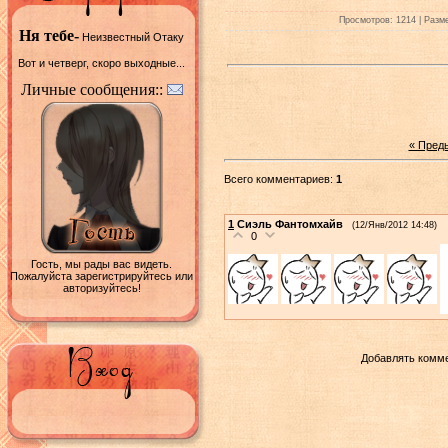
Просмотров: 1214 | Разме
Ня тебе-
Неизвестный Отаку
Вот и четверг, скоро выходные...
Личные сообщения::
« Пред
Всего комментариев:
1
1
Сиэль Фантомхайв
(12/Янв/2012 14:48)
0
Гость, мы рады вас видеть.
Пожалуйста зарегистрируйтесь или
авторизуйтесь!
Добавлять комме