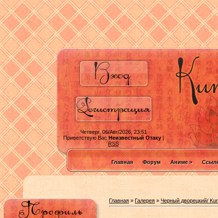
Четверг, 06/Авг/2026, 23:51
Приветствую Вас
Неизвестный Отаку
|
RSS
Главная
Форум
Аниме >
Ссылк
Главная
»
Галерея
»
Черный дворецкий/ Kuro