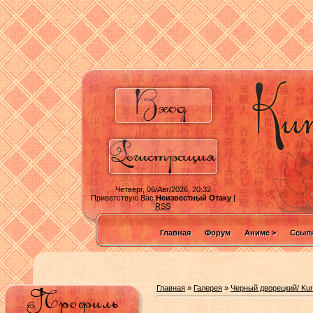
Четверг, 06/Авг/2026, 20:32
Приветствую Вас
Неизвестный Отаку
|
RSS
Главная
Форум
Аниме >
Ссылк
Главная
»
Галерея
»
Черный дворецкий/ Kuro