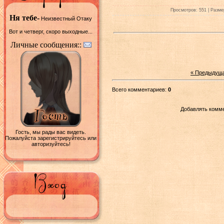
Просмотров: 551 | Размер
Ня тебе-
Неизвестный Отаку
Вот и четверг, скоро выходные...
Личные сообщения::
« Предыдущ
Всего комментариев:
0
Добавлять комме
Гость, мы рады вас видеть.
Пожалуйста зарегистрируйтесь или
авторизуйтесь!