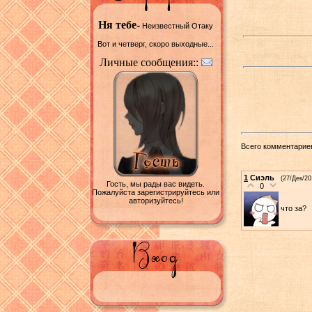
Ня тебе-
Неизвестный Отаку
Вот и четверг, скоро выходные...
Личные сообщения::
Всего комментарие
1
Сиэль
(27/Дек/20
Гость, мы рады вас видеть.
0
Пожалуйста зарегистрируйтесь или
авторизуйтесь!
что за?