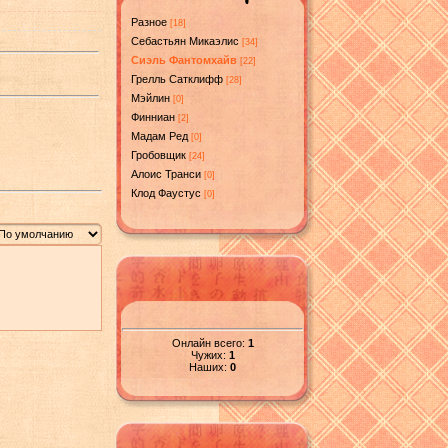
Разное
[18]
Себастьян Микаэлис
[34]
Сиэль Фантомхайв
[22]
Грелль Сатклифф
[28]
Мэйлин
[0]
Финниан
[2]
Мадам Ред
[0]
Гробовщик
[24]
Алоис Транси
[0]
Клод Фаустус
[0]
Онлайн всего:
1
Чужих:
1
Наших:
0