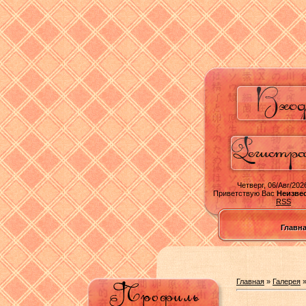
Четверг, 06/Авг/2026
Приветствую Вас
Неизве
RSS
Главн
Главная
»
Галерея