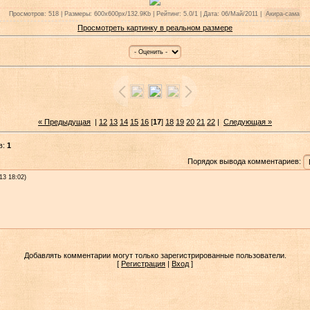
Просмотров: 518 | Размеры: 600x600px/132.9Kb | Рейтинг: 5.0/1 | Дата: 06/Май/2011 |
Акира-сама
Просмотреть картинку в реальном размере
« Предыдущая
|
12
13
14
15
16
[
17
]
18
19
20
21
22
|
Следующая »
в:
1
Порядок вывода комментариев:
13 18:02)
Добавлять комментарии могут только зарегистрированные пользователи.
[
Регистрация
|
Вход
]