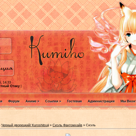
, 14:33
стный Отаку
|
ая
Форум
Аниме >
Ссылки >
Гостевая
Администрация
Мы Вконт
»
Черный дворецкий/ Kuroshitsuji
»
Сиэль Фантомхайв
» Сиэль