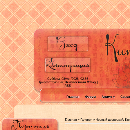
Суббота, 08/Авг/2026, 02:36
Приветствую Вас
Неизвестный Отаку
|
RSS
Главная
Форум
Аниме >
Ссылк
Главная
»
Галерея
»
Черный дворецкий/ Kuro