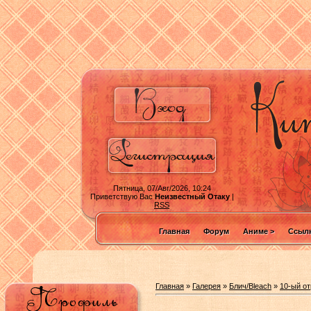
Пятница, 07/Авг/2026, 10:24
Приветствую Вас
Неизвестный Отаку
|
RSS
Главная
Форум
Аниме >
Ссылк
Главная
»
Галерея
»
Блич/Bleach
»
10-ый о