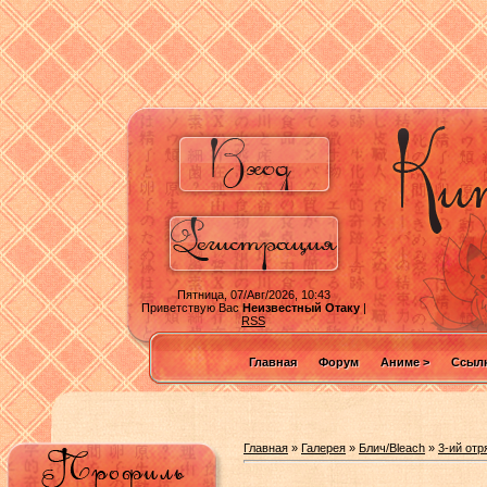
Пятница, 07/Авг/2026, 10:43
Приветствую Вас
Неизвестный Отаку
|
RSS
Главная
Форум
Аниме >
Ссылк
Главная
»
Галерея
»
Блич/Bleach
»
3-ий отр