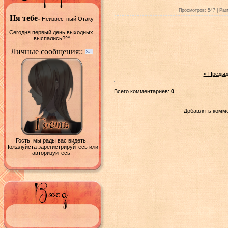
Просмотров: 547 | Раз
Ня тебе-
Неизвестный Отаку
Сегодня первый день выходных,
выспались?^^
Личные сообщения::
« Преды
Всего комментариев:
0
Добавлять комме
Гость, мы рады вас видеть.
Пожалуйста зарегистрируйтесь или
авторизуйтесь!