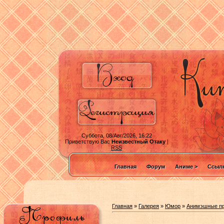
Суббота, 08/Авг/2026, 16:22
Приветствую Вас
Неизвестный Отаку
|
RSS
Главная
Форум
Аниме >
Ссылк
Главная
»
Галерея
»
Юмор
»
Анимэшные пр