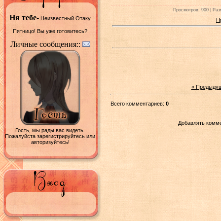
Просмотров: 900 | Раз
Ня тебе-
Неизвестный Отаку
П
Пятницо! Вы уже готовитесь?
Личные сообщения::
« Предыду
Всего комментариев:
0
Добавлять комме
Гость, мы рады вас видеть.
Пожалуйста зарегистрируйтесь или
авторизуйтесь!