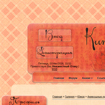
Пятница, 07/Авг/2026, 15:52
Приветствую Вас
Неизвестный Отаку
|
RSS
Главная
Форум
Аниме >
Ссылк
Главная
»
Галерея
»
Юмор
»
Анимэшные пр