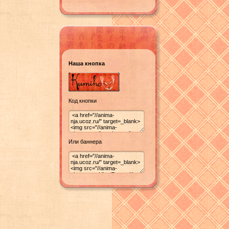
Наша кнопка
Код кнопки
Или баннера