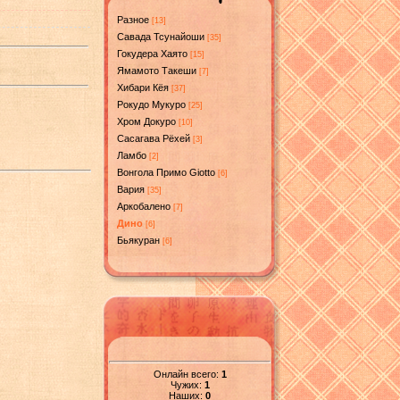
Разное
[13]
Савада Тсунайоши
[35]
Гокудера Хаято
[15]
Ямамото Такеши
[7]
Хибари Кёя
[37]
Рокудо Мукуро
[25]
Хром Докуро
[10]
Сасагава Рёхей
[3]
Ламбо
[2]
Вонгола Примо Giotto
[6]
Вария
[35]
Аркобалено
[7]
Дино
[6]
Бьякуран
[6]
Онлайн всего:
1
Чужих:
1
Наших:
0