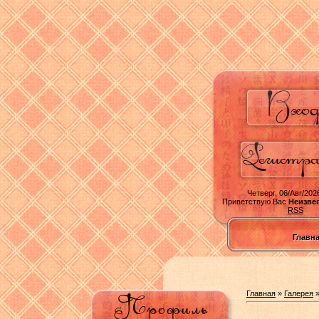
Четверг, 06/Авг/2026
Приветствую Вас
Неизве
RSS
Главн
Главная
»
Галерея