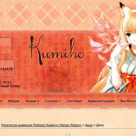
, 09:54
стный Отаку
|
ая
Форум
Аниме >
Ссылки >
Гостевая
Администрация
Мы Вконт
»
Репетитор мафиози Реборн/ Katekyo Hitman Reborn
»
Дино
» Дино