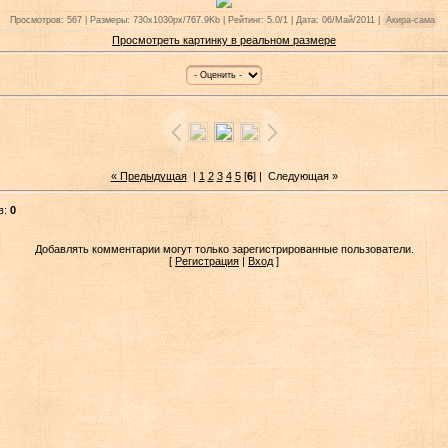
Просмотров: 567 | Размеры: 730x1030px/767.9Kb | Рейтинг: 5.0/1 | Дата: 06/Май/2011 |
Акира-сама
Просмотреть картинку в реальном размере
« Предыдущая
|
1
2
3
4
5
[
6
] |
Следующая »
в:
0
Добавлять комментарии могут только зарегистрированные пользователи.
[
Регистрация
|
Вход
]