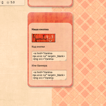
0
5.0
Наша кнопка
Код кнопки
Или баннера