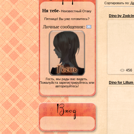
Сортировать по:
Да
Ня тебе-
Неизвестный Отаку
Dino by Zodcln
Пятницо! Вы уже готовитесь?
Личные сообщения::
06/
А
456
Гость, мы рады вас видеть.
Dino for Lillu
Пожалуйста зарегистрируйтесь или
авторизуйтесь!
06/
А