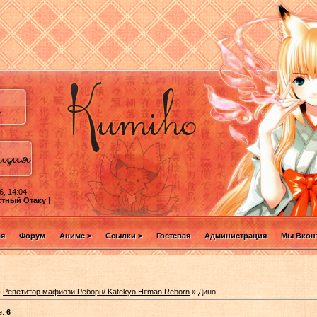
6, 14:04
стный Отаку
|
ая
Форум
Аниме >
Ссылки >
Гостевая
Администрация
Мы Вконт
»
Репетитор мафиози Реборн/ Katekyo Hitman Reborn
» Дино
е:
6