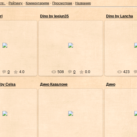
те
·
Рейтингу
·
Комментариям
·
Просмотрам
·
Названию
rl
Dino by leejun35
Dino by Lancha
Май/2011
06/Май/2011
06/Ма
кира-сама
Акира-сама
Аки
0
4.0
508
0
0.0
423
m by Celsa
Дино Кавалоне
Дино
Май/2011
06/Май/2011
06/Ма
кира-сама
Акира-сама
Аки