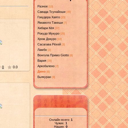
Разное
[13]
Савада Тсунайоши
[35]
Гокудера Хаято
[15]
Ямамото Такеши
[7]
Хибари Кёя
[37]
Рокудо Мукуро
[25]
й/2011
Хром Докуро
[10]
Сасагава Рёхей
[3]
ра-сама
Ламбо
[2]
Вонгола Примо Giotto
[6]
Вария
[35]
Аркобалено
[7]
0
0.0
Дино
[6]
Бьякуран
[6]
й/2011
ра-сама
Онлайн всего:
1
Чужих:
1
Наших:
0