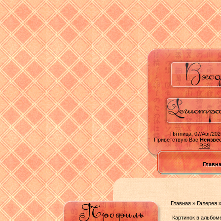
Пятница, 07/Авг/202
Приветствую Вас
Неизве
RSS
Главн
Главная
»
Галерея
Картинок в альбом