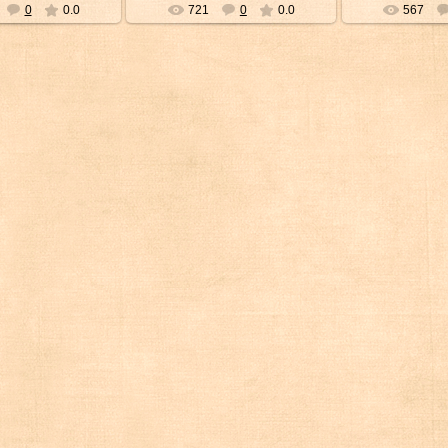
0
0.0
721
0
0.0
567