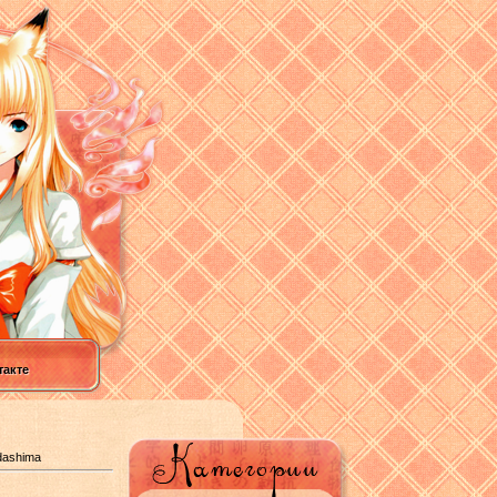
акте
dashima