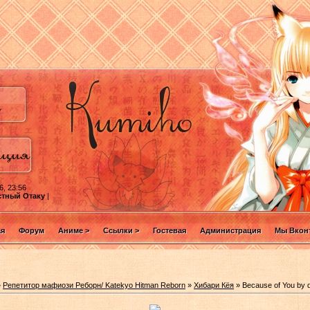
6, 23:56
стный Отаку
|
ая
Форум
Аниме >
Ссылки >
Гостевая
Администрация
Мы Вконт
»
Репетитор мафиози Реборн/ Katekyo Hitman Reborn
»
Хибари Кёя
» Because of You by 