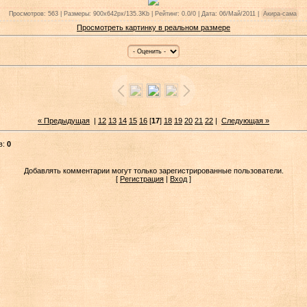
Просмотров: 563 | Размеры: 900x642px/135.3Kb | Рейтинг: 0.0/0 | Дата: 06/Май/2011 |
Акира-сама
Просмотреть картинку в реальном размере
« Предыдущая
|
12
13
14
15
16
[
17
]
18
19
20
21
22
|
Следующая »
в:
0
Добавлять комментарии могут только зарегистрированные пользователи.
[
Регистрация
|
Вход
]