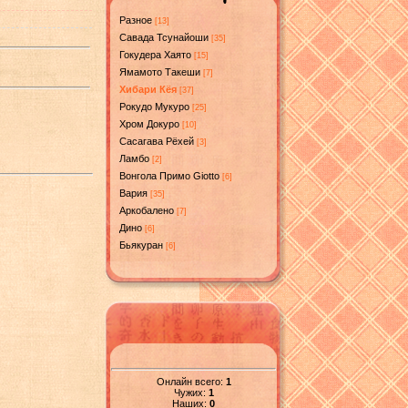
Разное
[13]
Савада Тсунайоши
[35]
Гокудера Хаято
[15]
Ямамото Такеши
[7]
Хибари Кёя
[37]
Рокудо Мукуро
[25]
Хром Докуро
[10]
Сасагава Рёхей
[3]
Ламбо
[2]
Вонгола Примо Giotto
[6]
Вария
[35]
Аркобалено
[7]
Дино
[6]
Бьякуран
[6]
Онлайн всего:
1
Чужих:
1
Наших:
0