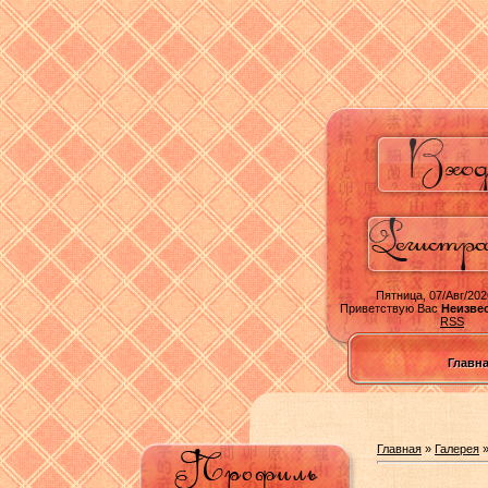
Пятница, 07/Авг/202
Приветствую Вас
Неизве
RSS
Главн
Главная
»
Галерея