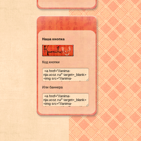
Наша кнопка
Код кнопки
Или баннера