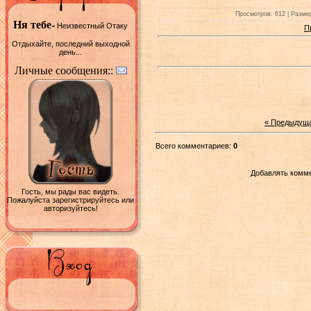
Просмотров: 612 | Размер
Ня тебе-
Неизвестный Отаку
П
Отдыхайте, последний выходной
день...
Личные сообщения::
« Предыдущ
Всего комментариев:
0
Добавлять комме
Гость, мы рады вас видеть.
Пожалуйста зарегистрируйтесь или
авторизуйтесь!