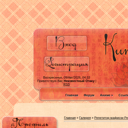
Воскресенье, 09/Авг/2026, 04:33
Приветствую Вас
Неизвестный Отаку
|
RSS
Главная
Форум
Аниме >
Ссылк
Главная
»
Галерея
»
Репетитор мафиози Реб