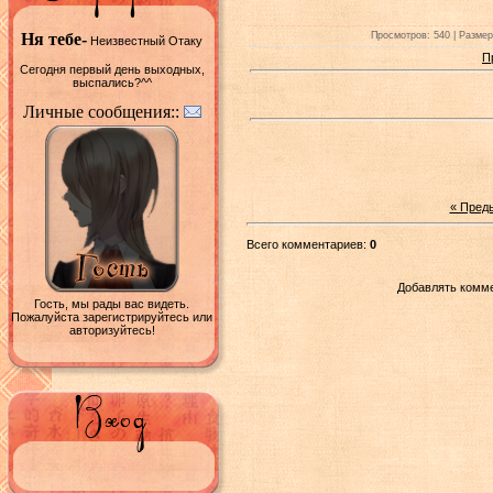
Просмотров: 540 | Размеры
Ня тебе-
Неизвестный Отаку
П
Сегодня первый день выходных,
выспались?^^
Личные сообщения::
« Пред
Всего комментариев:
0
Добавлять комме
Гость, мы рады вас видеть.
Пожалуйста зарегистрируйтесь или
авторизуйтесь!