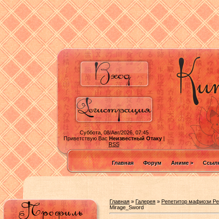
Суббота, 08/Авг/2026, 07:45
Приветствую Вас
Неизвестный Отаку
|
RSS
Главная
Форум
Аниме >
Ссылк
Главная
»
Галерея
»
Репетитор мафиози Реб
Mirage_Sword