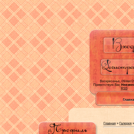
Воскресенье, 09/Авг/2
Приветствую Вас
Неизве
RSS
Главн
Главная
»
Галерея