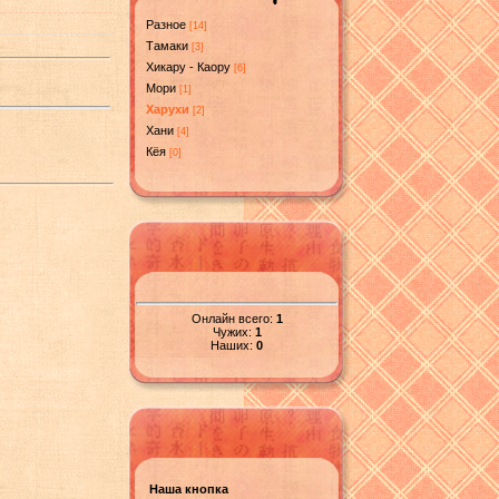
Разное
[14]
Тамаки
[3]
Хикару - Каору
[6]
Мори
[1]
Харухи
[2]
Хани
[4]
Кёя
[0]
Онлайн всего:
1
Чужих:
1
Наших:
0
Наша кнопка