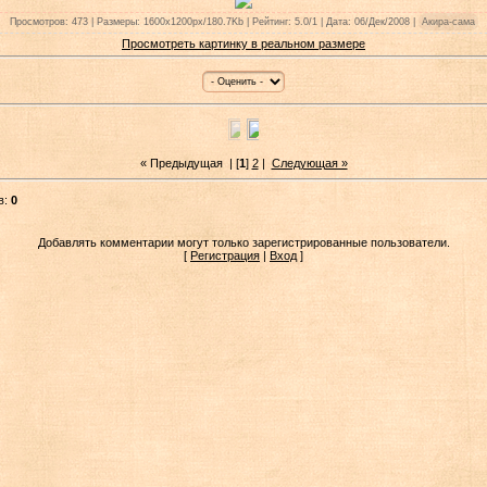
Просмотров: 473 | Размеры: 1600x1200px/180.7Kb | Рейтинг: 5.0/1 | Дата: 06/Дек/2008 |
Акира-сама
Просмотреть картинку в реальном размере
« Предыдущая
| [
1
]
2
|
Следующая »
в:
0
Добавлять комментарии могут только зарегистрированные пользователи.
[
Регистрация
|
Вход
]