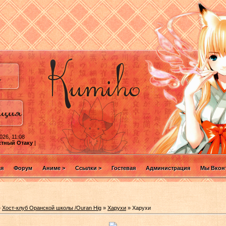
026, 11:08
стный Отаку
|
ая
Форум
Аниме >
Ссылки >
Гостевая
Администрация
Мы Вконт
»
Хост-клуб Оранской школы /Ouran Hig
»
Харухи
» Харухи