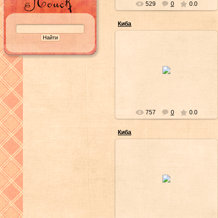
529
0
0.0
Киба
28/Фев/2012
Yuriichi
757
0
0.0
Киба
28/Фев/2012
Yuriichi