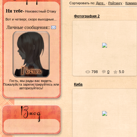
Сортировать по:
Дате
·
Рейтингу
·
Комме
Ня тебе-
Неизвестный Отаку
Фотография 2
Вот и четверг, скоро выходные...
Личные сообщения::
02/Янв/2013
Shinedown
798
0
5.0
Гость, мы рады вас видеть.
Киба
Пожалуйста зарегистрируйтесь или
авторизуйтесь!
28/Фев/2012
Yuriichi