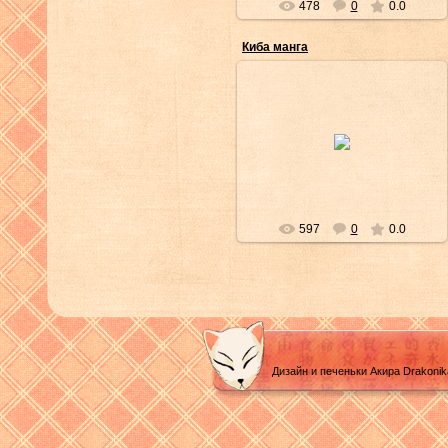
478
0
0.0
Киба манга
28/Фев/2012
Yuriichi
597
0
0.0
Дизайн и печеньки Акира Drakoni