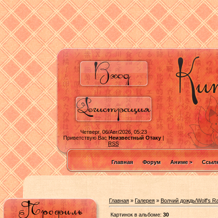
Четверг, 06/Авг/2026, 05:23
Приветствую Вас
Неизвестный Отаку
|
RSS
Главная
Форум
Аниме >
Ссылк
Главная
»
Галерея
»
Волчий дождь/Wolf's Ra
Картинок в альбоме:
30