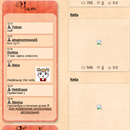
765
0
0.0
Киба
28/Фев/2012
Yuriichi
506
0
0.0
Киба
28/Фев/2012
Для добавления необходима
Yuriichi
авторизация