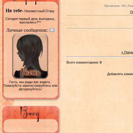
Просмотров: 766 | Раз
Ня тебе-
Неизвестный Отаку
П
Сегодня первый день выходных,
выспались?^^
Личные сообщения::
« Пред
Всего комментариев:
0
Добавлять комме
Гость, мы рады вас видеть.
Пожалуйста зарегистрируйтесь или
авторизуйтесь!