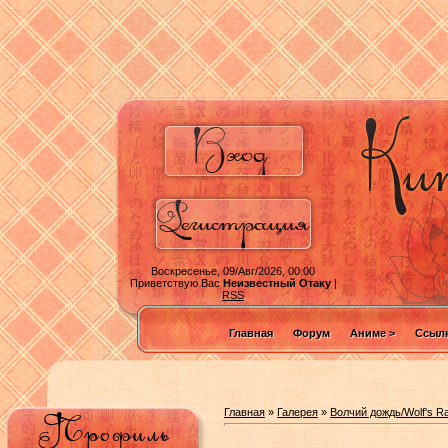
Воскресенье, 09/Авг/2026, 00:00
Приветствую Вас
Неизвестный Отаку
|
RSS
Главная
Форум
Аниме >
Ссылк
Главная
»
Галерея
»
Волчий дождь/Wolf's Ra