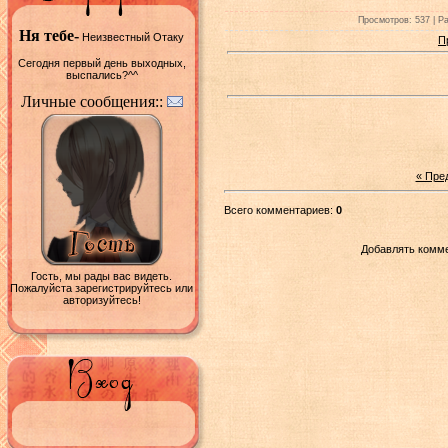
Просмотров: 537 | Ра
Ня тебе-
Неизвестный Отаку
П
Сегодня первый день выходных,
выспались?^^
Личные сообщения::
« Пре
Всего комментариев:
0
Добавлять комме
Гость, мы рады вас видеть.
Пожалуйста зарегистрируйтесь или
авторизуйтесь!