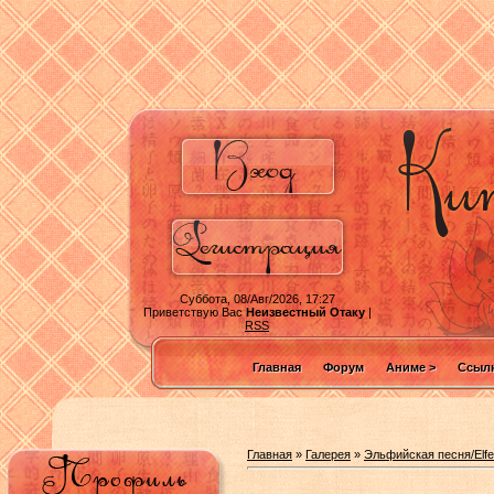
Суббота, 08/Авг/2026, 17:27
Приветствую Вас
Неизвестный Отаку
|
RSS
Главная
Форум
Аниме >
Ссылк
Главная
»
Галерея
»
Эльфийская песня/Elfe