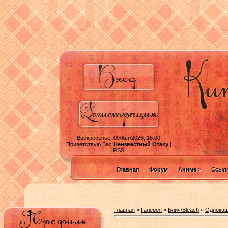
Воскресенье, 09/Авг/2026, 16:00
Приветствую Вас
Неизвестный Отаку
|
RSS
Главная
Форум
Аниме >
Ссылк
Главная
»
Галерея
»
Блич/Bleach
»
Однокаш