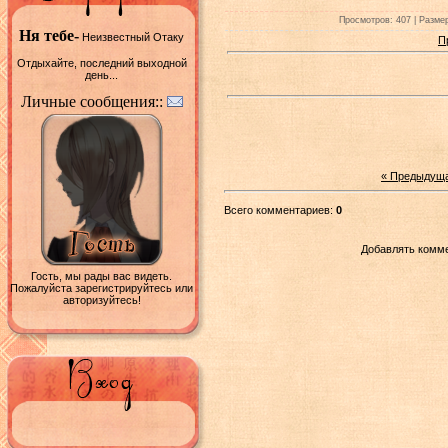
Просмотров: 407 | Размер
Ня тебе-
Неизвестный Отаку
П
Отдыхайте, последний выходной
день...
Личные сообщения::
« Предыдущ
Всего комментариев:
0
Добавлять комме
Гость, мы рады вас видеть.
Пожалуйста зарегистрируйтесь или
авторизуйтесь!