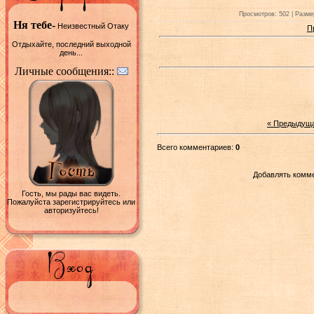
Просмотров: 502 | Размер
Ня тебе-
Неизвестный Отаку
П
Отдыхайте, последний выходной
день...
Личные сообщения::
« Предыдущ
Всего комментариев:
0
Добавлять комме
Гость, мы рады вас видеть.
Пожалуйста зарегистрируйтесь или
авторизуйтесь!