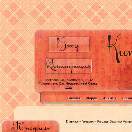
Воскресенье, 09/Авг/2026, 16:42
Приветствую Вас
Неизвестный Отаку
|
RSS
Главная
Форум
Аниме >
Ссылк
Главная
»
Галерея
»
Рыцарь Вампир/ Vampir