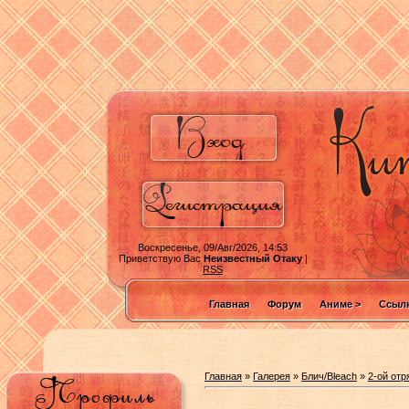
Воскресенье, 09/Авг/2026, 14:53
Приветствую Вас
Неизвестный Отаку
|
RSS
Главная
Форум
Аниме >
Ссылк
Главная
»
Галерея
»
Блич/Bleach
»
2-ой отр