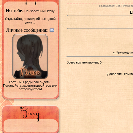
Просмотров: 785 | Размеры
Ня тебе-
Неизвестный Отаку
П
Отдыхайте, последний выходной
день...
Личные сообщения::
« Предыдущ
Всего комментариев:
0
Добавлять комме
Гость, мы рады вас видеть.
Пожалуйста зарегистрируйтесь или
авторизуйтесь!