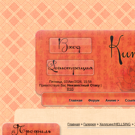
Пятница, 07/Авг/2026, 15:58
Приветствую Вас
Неизвестный Отаку
|
RSS
Главная
Форум
Аниме >
Ссылк
Главная
»
Галерея
»
Хеллсинг/HELLSING
»