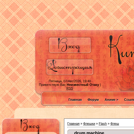
Пятница, 07/Авг/2026, 19:40
Приветствую Вас
Неизвестный Отаку
|
RSS
Главная
Форум
Аниме >
Ссылк
Главная
»
Флешки
»
Flash
»
Флеш
drum machine