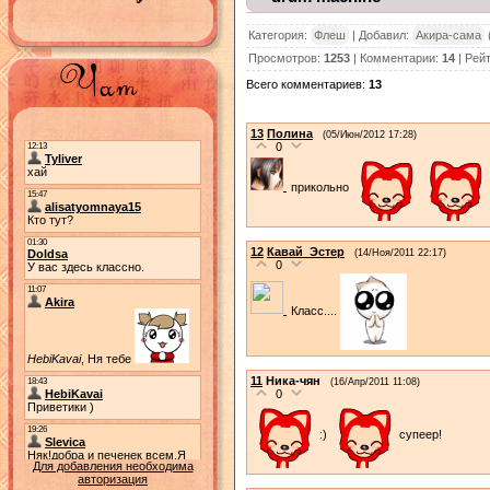
Категория:
Флеш
| Добавил:
Акира-сама
Просмотров:
1253
| Комментарии:
14
| Рей
Всего комментариев:
13
13
Полина
(05/Июн/2012 17:28)
0
прикольно
12
Кавай_Эстер
(14/Ноя/2011 22:17)
0
Класс....
11
Ника-чян
(16/Апр/2011 11:08)
0
:)
супеер!
Для добавления необходима
авторизация