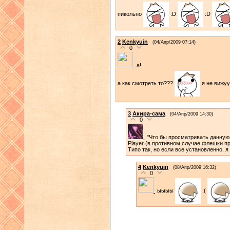
пикольно
:D
:D
2
Kenkyuin
(04/Апр/2009 07:14)
0
а!
а как смотреть то???
я не вижу
3
Акира-сама
(04/Апр/2009 14:30)
0
"Что бы просматривать данную
Player (в противном случае флешки пр
Типо так, но если все установленно, я
4
Kenkyuin
(08/Апр/2009 16:32)
0
ыыыы
:(