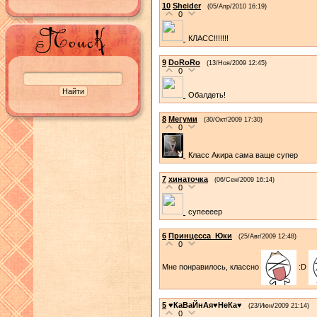
10
Sheider
(05/Апр/2010 16:19)
0
КЛАСС!!!!!!!
9
DoRoRo
(13/Ноя/2009 12:45)
0
Обалдеть!
8
Мегуми
(30/Окт/2009 17:30)
0
Класс Акира сама ваще супер
7
хинаточка
(06/Сен/2009 16:14)
0
супеееер
6
Принцесса_Юки
(25/Авг/2009 12:48)
0
Мне понравилось, классно
:D
5
♥КаВаЙнАя♥НеКа♥
(23/Июн/2009 21:14)
0