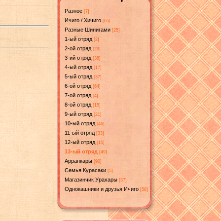
Разное
[7]
Ичиго / Хичиго
[65]
Разные Шинигами
[25]
1-ый отряд
[2]
2-ой отряд
[29]
3-ий отряд
[38]
4-ый отряд
[17]
5-ый отряд
[37]
6-ой отряд
[64]
7-ой отряд
[4]
8-ой отряд
[15]
9-ый отряд
[21]
10-ый отряд
[46]
11-ый отряд
[33]
12-ый отряд
[15]
13-ый отряд
[49]
Арранкары
[90]
Семья Курасаки
[5]
Магазинчик Урахары
[37]
Однокашники и друзья Ичиго
[58]