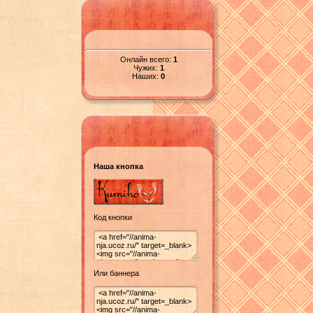
Онлайн всего:
1
Чужих:
1
Наших:
0
Наша кнопка
Код кнопки
Или баннера