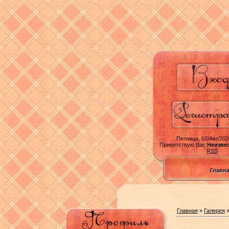
Пятница, 07/Авг/202
Приветствую Вас
Неизве
RSS
Главн
Главная
»
Галерея