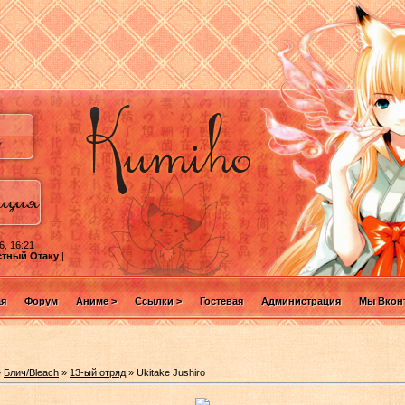
6, 16:21
стный Отаку
|
ая
Форум
Аниме >
Ссылки >
Гостевая
Администрация
Мы Вконт
»
Блич/Bleach
»
13-ый отряд
» Ukitake Jushiro