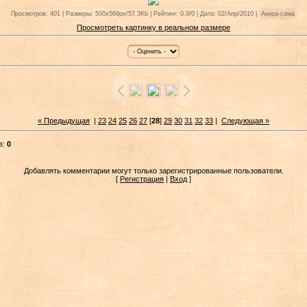
Просмотров: 401 | Размеры: 500x569px/57.3Kb | Рейтинг: 0.0/0 | Дата: 02/Апр/2010 |
Акира-сама
Просмотреть картинку в реальном размере
« Предыдущая
|
23
24
25
26
27
[
28
]
29
30
31
32
33
|
Следующая »
в:
0
Добавлять комментарии могут только зарегистрированные пользователи.
[
Регистрация
|
Вход
]