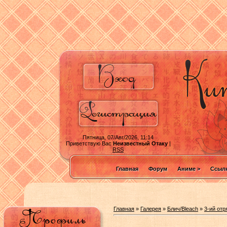
Пятница, 07/Авг/2026, 11:14
Приветствую Вас
Неизвестный Отаку
|
RSS
Главная
Форум
Аниме >
Ссылк
Главная
»
Галерея
»
Блич/Bleach
»
3-ий отр