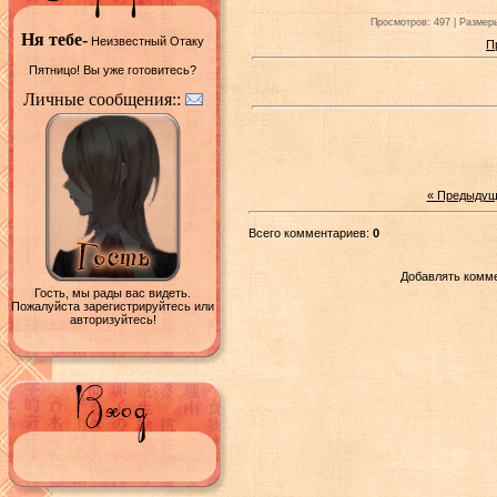
Просмотров: 497 | Размеры
Ня тебе-
Неизвестный Отаку
П
Пятницо! Вы уже готовитесь?
Личные сообщения::
« Предыдущ
Всего комментариев:
0
Добавлять комме
Гость, мы рады вас видеть.
Пожалуйста зарегистрируйтесь или
авторизуйтесь!