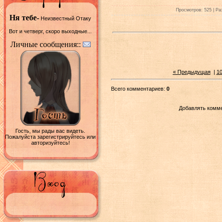
Просмотров: 525 | Раз
Ня тебе-
Неизвестный Отаку
Вот и четверг, скоро выходные...
Личные сообщения::
« Предыдущая
|
1
Всего комментариев:
0
Добавлять комме
Гость, мы рады вас видеть.
Пожалуйста зарегистрируйтесь или
авторизуйтесь!