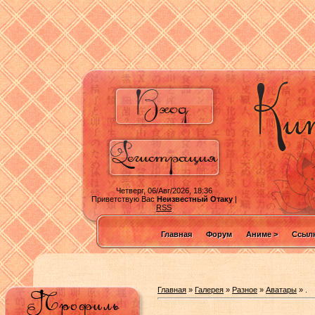
Четверг, 06/Авг/2026, 18:36
Приветствую Вас
Неизвестный Отаку
|
RSS
Главная
Форум
Аниме >
Ссылк
Главная
»
Галерея
»
Разное
»
Аватары
» .