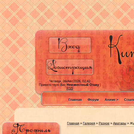
Четверг, 06/Авг/2026, 02:42
Приветствую Вас
Неизвестный Отаку
|
RSS
Главная
Форум
Аниме >
Ссылк
Главная
»
Галерея
»
Разное
»
Аватары
» Жу