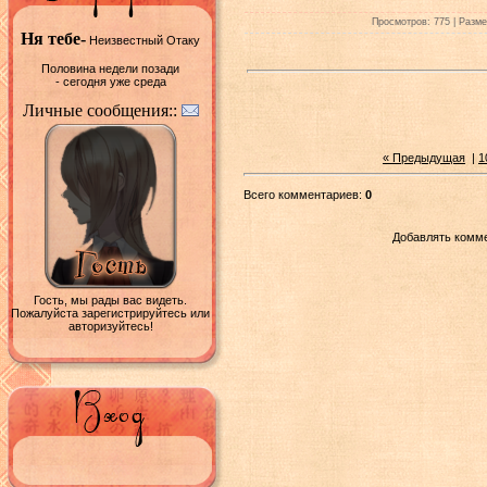
Просмотров: 775 | Размер
Ня тебе-
Неизвестный Отаку
Половина недели позади
- сегодня уже среда
Личные сообщения::
« Предыдущая
|
1
Всего комментариев:
0
Добавлять комме
Гость, мы рады вас видеть.
Пожалуйста зарегистрируйтесь или
авторизуйтесь!