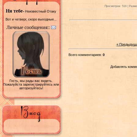
Просмотров: 516 | Размер
Ня тебе-
Неизвестный Отаку
Вот и четверг, скоро выходные...
Личные сообщения::
« Предыдущ
Всего комментариев:
0
Добавлять комме
Гость, мы рады вас видеть.
Пожалуйста зарегистрируйтесь или
авторизуйтесь!